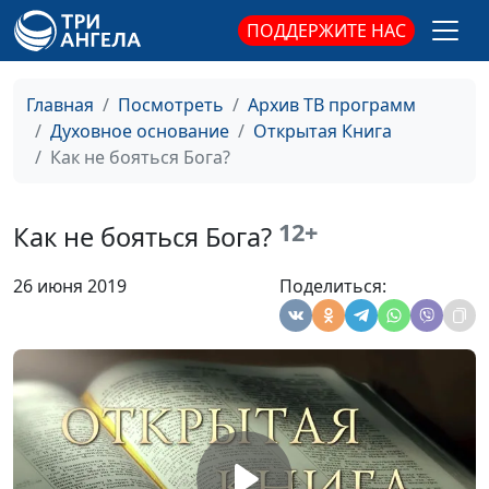
ПОДДЕРЖИТЕ НАС
Пост: внутреннее смирение
Юлия Синицына,
#
или голодовка?
Валерий Яганов,
священнослужитель,
Главная
Посмотреть
Архив ТВ программ
магистр богословия
Духовное основание
Открытая Книга
Соль земли: настоящее
Как не бояться Бога?
Юлия Синицына,
#
христианство
Валерий Яганов,
священнослужитель,
12+
Как не бояться Бога?
магистр богословия
Что такое завет с Богом?
Юлия Синицына,
#
26 июня 2019
Поделиться:
Валерий Яганов,
священнослужитель,
магистр богословия
Как следовать за Христом?
Юлия Синицына,
#
Валерий Яганов,
священнослужитель,
магистр богословия