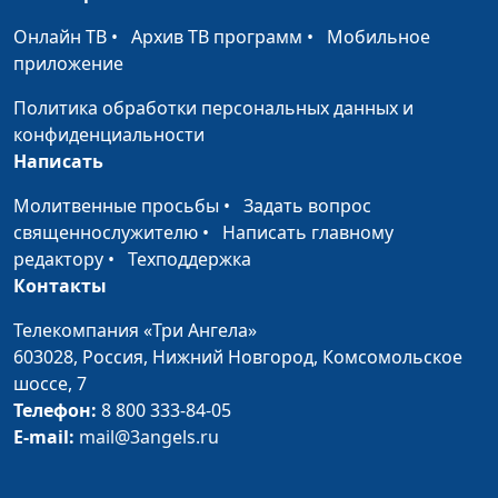
Евгений Марьян,
Онлайн ТВ
•
Архив ТВ программ
•
Мобильное
священнослужитель
приложение
Как сочетаются
Юлия Синицына,
#
Политика обработки персональных данных и
долгоденствие и богатство?
Евгений Марьян,
конфиденциальности
священнослужитель
Написать
От чего зависит
Юлия Синицына,
#
Молитвенные просьбы
•
Задать вопрос
физическое и духовное
Евгений Марьян,
священнослужителю
•
Написать главному
здоровье?
священнослужитель
редактору
•
Техподдержка
Где источник мудрости и
Контакты
Юлия Синицына,
#
знания?
Евгений Марьян,
Телекомпания «Три Ангела»
священнослужитель
603028,
Россия, Нижний Новгород,
Комсомольское
Как приобрести самое
шоссе, 7
Юлия Синицына ,
#
лучшее украшение?
Телефон:
8 800 333-84-05
Евгений Марьян,
E-mail:
mail@3angels.ru
священнослужитель
Что ожидает человека
Юлия Синицына,
#