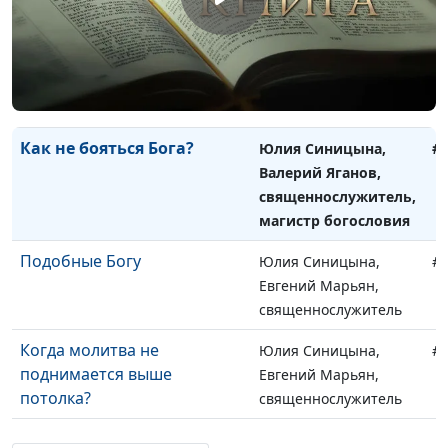
Почему верующие тоже
Юлия Синицына,
#
страдают?
Валерий Яганов,
священнослужитель,
магистр богословия
Как не бояться Бога?
Юлия Синицына,
#
Валерий Яганов,
священнослужитель,
магистр богословия
Подобные Богу
Юлия Синицына,
#
Евгений Марьян,
священнослужитель
Когда молитва не
Юлия Синицына,
#
поднимается выше
Евгений Марьян,
потолка?
священнослужитель
Как относиться к врагам?
Юлия Синицына,
#