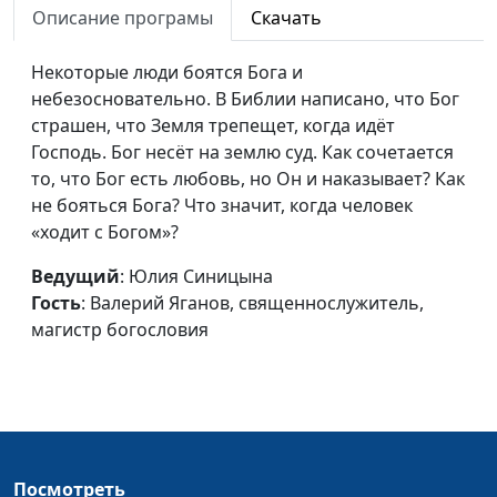
Описание програмы
Скачать
Евгений Марьян,
священнослужитель
Некоторые люди боятся Бога и
Куда и на что смотрят твои
Юлия Синицына,
#
небезосновательно. В Библии написано, что Бог
глаза?
Евгений Марьян,
страшен, что Земля трепещет, когда идёт
священнослужитель
Господь. Бог несёт на землю суд. Как сочетается
то, что Бог есть любовь, но Он и наказывает? Как
Социальная
Юлия Синицына,
#
не бояться Бога? Что значит, когда человек
несправедливость. Почему
Евгений Марьян,
«ходит с Богом»?
так и до каких пор?
священнослужитель
Ведущий
: Юлия Синицына
Приятная речь – сотовый
Юлия Синицына,
#
Гость
: Валерий Яганов, священнослужитель,
мёд
Евгений Марьян,
магистр богословия
священнослужитель
В чем одна из причин
Юлия Синицына,
#
потери покоя?
Евгений Марьян,
священнослужитель
Как победить лень?
Юлия Синицына,
#
Посмотреть