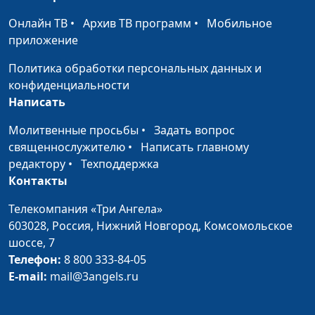
священнослужитель
Онлайн ТВ
•
Архив ТВ программ
•
Мобильное
От чего зависит
Юлия Синицына,
#1
приложение
физическое и духовное
Евгений Марьян,
Политика обработки персональных данных и
здоровье?
священнослужитель
конфиденциальности
Где источник мудрости и
Юлия Синицына,
#1
Написать
знания?
Евгений Марьян,
Молитвенные просьбы
•
Задать вопрос
священнослужитель
священнослужителю
•
Написать главному
Как приобрести самое
редактору
•
Техподдержка
Юлия Синицына ,
#1
лучшее украшение?
Контакты
Евгений Марьян,
священнослужитель
Телекомпания «Три Ангела»
Что ожидает человека
603028,
Россия, Нижний Новгород,
Комсомольское
Юлия Синицына,
#1
после смерти?
шоссе, 7
Иван Лобанов,
Телефон:
8 800 333-84-05
ведущий научный
E-mail:
mail@3angels.ru
сотрудник Института
перевода Библии им.
М.П. Кулакова