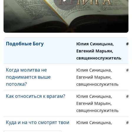
Как не бояться Бога?
Юлия Синицына,
#1
Валерий Яганов,
священнослужитель,
магистр богословия
Подобные Богу
Юлия Синицына,
#1
Евгений Марьян,
священнослужитель
Когда молитва не
Юлия Синицына,
#1
поднимается выше
Евгений Марьян,
потолка?
священнослужитель
Как относиться к врагам?
Юлия Синицына,
#1
Евгений Марьян,
священнослужитель
Куда и на что смотрят твои
Юлия Синицына,
#1
глаза?
Евгений Марьян,