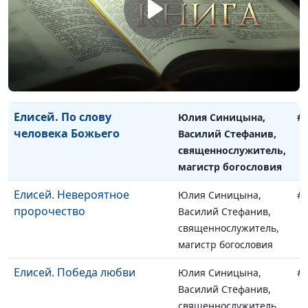
магистр богословия
Нужда человека - время
Юлия Синицына,
#
Божьих возможностей
Василий Стефанив,
священнослужитель,
магистр богословия
Елисей. По слову
Юлия Синицына,
#
человека Божьего
Василий Стефанив,
священнослужитель,
магистр богословия
Елисей. Невероятное
Юлия Синицына,
#
пророчество
Василий Стефанив,
священнослужитель,
магистр богословия
Елисей. Победа любви
Юлия Синицына,
#
Василий Стефанив,
священнослужитель,