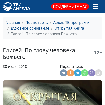
магистр богословия
ПОДДЕРЖИТЕ НАС
Христианские олимпийцы
Юлия Синицына,
#
Василий Стефанив,
Главная
Посмотреть
Архив ТВ программ
священнослужитель,
Духовное основание
Открытая Книга
магистр богословия
Елисей. По слову человека Божьего
Достижение духовного
Юлия Синицына,
#
богатства
Василий Стефанив,
Елисей. По слову человека
священнослужитель,
12+
Божьего
магистр богословия
Сила ходатайственной
Юлия Синицына,
#
30 июля 2018
Поделиться:
молитвы
Василий Стефанив,
священнослужитель,
магистр богословия
Величие унижения
Юлия Синицына,
#
Василий Стефанив,
священнослужитель,