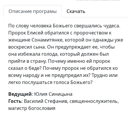
магистр богословия
Описание програмы
Скачать
Елисей. Пророк в Израиле.
Юлия Синицына,
#
Обращение Неемана
По слову человека Божьего свершались чудеса.
Василий Стефанив,
Пророк Елисей обратился с пророчеством к
священнослужитель,
женщине Сонамитянке, которой он однажды уже
магистр богословия
воскресил сына. Он предупреждает ее, чтобы
Елисей. Благословение
Юлия Синицына,
#
она избежала голода, который должен был
жертвенности
Василий Стефанив,
прийти в страну. Почему именно ей пророк
священнослужитель,
сказал о беде? Почему пророк не обратился ко
магистр богословия
всему народу и не предупредил их? Трудно или
легко послушаться голоса Божьего?
Елисей. Благословенная
Юлия Синицына,
#
Сонамитянка
Василий Стефанив,
Ведущий
: Юлия Синицына
священнослужитель,
Гость
: Василий Стефанив, священнослужитель,
магистр богословия
магистр богословия
Елисей. Полнота Святого
Юлия Синицына,
#
Духа
Василий Стефанив,