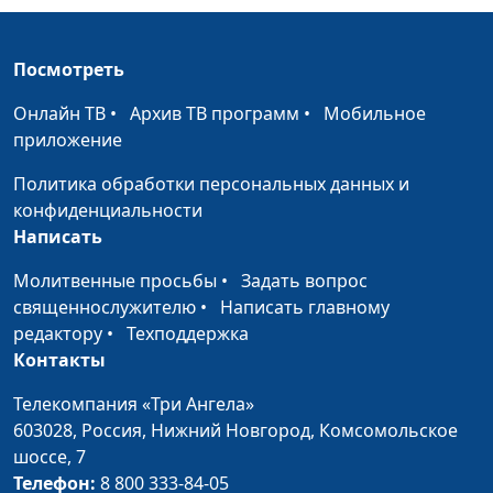
священнослужитель,
магистр богословия
Посмотреть
Елисей. Живительный
Юлия Синицына,
#
поток
Василий Стефанив,
Онлайн ТВ
•
Архив ТВ программ
•
Мобильное
священнослужитель,
приложение
магистр богословия
Политика обработки персональных данных и
Елисей. Дух вдвойне
Юлия Синицына,
#
конфиденциальности
Василий Стефанив,
Написать
священнослужитель,
магистр богословия
Молитвенные просьбы
•
Задать вопрос
священнослужителю
•
Написать главному
Призвание Елисея
Юлия Синицына,
#
редактору
•
Техподдержка
Василий Стефанив,
Контакты
священнослужитель,
магистр богословия
Телекомпания «Три Ангела»
603028,
Россия, Нижний Новгород,
Комсомольское
Илия. Веяние тихого ветра
Юлия Синицына,
#
шоссе, 7
Василий Стефанив,
Телефон:
8 800 333-84-05