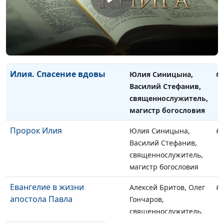
Илия. Веяние тихого ветра
Юлия Синицына,
#
Василий Стефанив,
священнослужитель,
магистр богословия
Илия. Спасение вдовы
Юлия Синицына,
#
Василий Стефанив,
священнослужитель,
магистр богословия
Пророк Илия
Юлия Синицына,
#
Василий Стефанив,
священнослужитель,
магистр богословия
Евангелие в жизни
Алексей Бритов, Олег
#
апостола Павла
Гончаров,
священнослужитель,
член Общественной