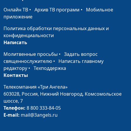
Евангелие в жизни царицы
Алексей Бритов, Олег
#
Онлайн ТВ
•
Архив ТВ программ
•
Мобильное
Есфири
Гончаров,
приложение
священнослужитель,
Политика обработки персональных данных и
член Общественной
конфиденциальности
палаты РФ
Написать
Евангелие в жизни пастуха
Алексей Бритов, Олег
#
Молитвенные просьбы
•
Задать вопрос
Иосифа
Гончаров,
священнослужителю
•
Написать главному
священнослужитель,
редактору
•
Техподдержка
член Общественной
Контакты
палаты РФ
Телекомпания «Три Ангела»
Евангелие в жизни царя
Алексей Бритов, Олег
#
603028,
Россия, Нижний Новгород,
Комсомольское
Давида
Гончаров,
шоссе, 7
священнослужитель,
Телефон:
8 800 333-84-05
член Общественной
E-mail:
mail@3angels.ru
палаты РФ
Евангелие в жизни пророка
Алексей Бритов, Олег
#