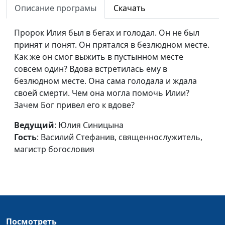
Описание програмы
Скачать
палаты РФ
Евангелие в жизни Моисея
Пророк Илия был в бегах и голодал. Он не был
Алексей Бритов, Олег
#
принят и понят. Он прятался в безлюдном месте.
Гончаров,
Как же он смог выжить в пустынном месте
священнослужитель,
совсем один? Вдова встретилась ему в
член Общественной
безлюдном месте. Она сама голодала и ждала
палаты РФ
своей смерти. Чем она могла помочь Илии?
Евангелие в жизни Иакова
Алексей Бритов, Олег
#
Зачем Бог привел его к вдове?
Гончаров,
Ведущий
: Юлия Синицына
священнослужитель,
Гость
: Василий Стефанив, священнослужитель,
член Общественной
магистр богословия
палаты РФ
Евангелие в жизни Иова
Алексей Бритов, Олег
#
Гончаров,
священнослужитель,
член Общественной
палаты РФ
Посмотреть