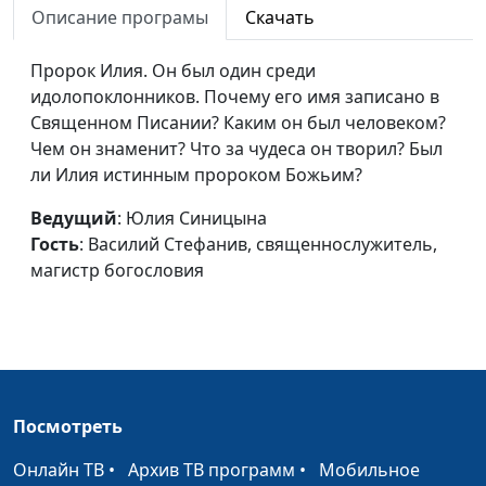
Описание програмы
Скачать
член Общественной
палаты РФ
Пророк Илия. Он был один среди
Евангелие в жизни Иакова
идолопоклонников. Почему его имя записано в
Алексей Бритов, Олег
#
Священном Писании? Каким он был человеком?
Гончаров,
Чем он знаменит? Что за чудеса он творил? Был
священнослужитель,
ли Илия истинным пророком Божьим?
член Общественной
палаты РФ
Ведущий
: Юлия Синицына
Евангелие в жизни Иова
Гость
: Василий Стефанив, священнослужитель,
Алексей Бритов, Олег
#
магистр богословия
Гончаров,
священнослужитель,
член Общественной
палаты РФ
Евангелие в жизни царицы
Алексей Бритов, Олег
#
Есфири
Гончаров,
Посмотреть
священнослужитель,
Онлайн ТВ
•
Архив ТВ программ
•
Мобильное
член Общественной