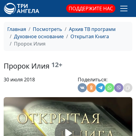
ПОДДЕРЖИТЕ НАС
Елисей. Живительный
Юлия Синицына,
#
поток
Василий Стефанив,
священнослужитель,
Главная
Посмотреть
Архив ТВ программ
магистр богословия
Духовное основание
Открытая Книга
Елисей. Дух вдвойне
Пророк Илия
Юлия Синицына,
#
Василий Стефанив,
священнослужитель,
12+
Пророк Илия
магистр богословия
Призвание Елисея
Юлия Синицына,
#
30 июля 2018
Поделиться:
Василий Стефанив,
священнослужитель,
магистр богословия
Илия. Веяние тихого ветра
Юлия Синицына,
#
Василий Стефанив,
священнослужитель,
магистр богословия