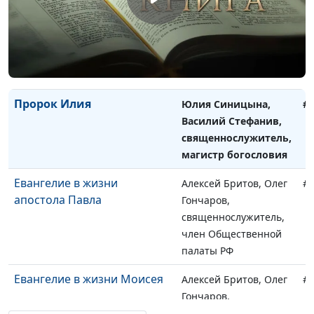
Илия. Спасение вдовы
Юлия Синицына,
#
Василий Стефанив,
священнослужитель,
магистр богословия
Пророк Илия
Юлия Синицына,
#
Василий Стефанив,
священнослужитель,
магистр богословия
Евангелие в жизни
Алексей Бритов, Олег
#
апостола Павла
Гончаров,
священнослужитель,
член Общественной
палаты РФ
Евангелие в жизни Моисея
Алексей Бритов, Олег
#
Гончаров,
священнослужитель,