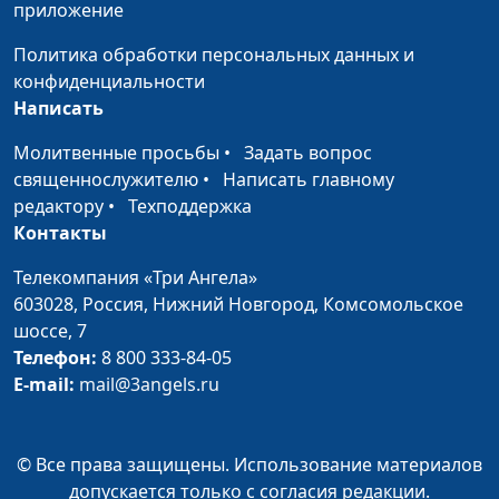
приложение
палаты РФ
Политика обработки персональных данных и
Евангелие в жизни пастуха
Алексей Бритов, Олег
#
конфиденциальности
Иосифа
Гончаров,
Написать
священнослужитель,
член Общественной
Молитвенные просьбы
•
Задать вопрос
палаты РФ
священнослужителю
•
Написать главному
редактору
•
Техподдержка
Евангелие в жизни царя
Алексей Бритов, Олег
#
Контакты
Давида
Гончаров,
священнослужитель,
Телекомпания «Три Ангела»
член Общественной
603028,
Россия, Нижний Новгород,
Комсомольское
палаты РФ
шоссе, 7
Телефон:
8 800 333-84-05
Евангелие в жизни пророка
Алексей Бритов, Олег
#
E-mail:
mail@3angels.ru
Даниила
Гончаров,
священнослужитель,
член Общественной
© Все права защищены. Использование материалов
палаты РФ
допускается только с согласия редакции.