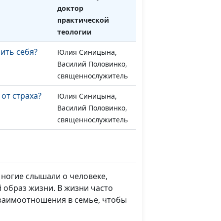
доктор
практической
теологии
ить себя?
Юлия Синицына,
#1192
Василий Половинко,
священнослужитель
 от страха?
Юлия Синицына,
#1191
Василий Половинко,
священнослужитель
 библейских
Юлия Синицына,
#1190
Василий Половинко,
священнослужитель
Многие слышали о человеке,
 с
Юлия Синицына,
#1189
й образ жизни. В жизни часто
м?
Василий Половинко,
взаимоотношения в семье, чтобы
священнослужитель