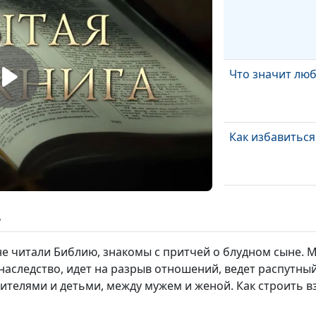
Что значит люб
Как избавиться
Разочарования
героев
ь
не читали Библию, знакомы с притчей о блудном сыне. 
Как справиться
 наследство, идет на разрыв отношений, ведет распутны
разочарование
ителями и детьми, между мужем и женой. Как строить 