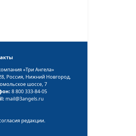
гневаться?
Юлия Синицына,
#1188
Василий Половинко,
священнослужитель
 отомстить?
Юлия Синицына,
#1187
Василий Половинко,
священнослужитель
такты
Юлия Синицына,
#1186
ие?
Василий Половинко,
компания «Три Ангела»
священнослужитель
28,
Россия, Нижний Новгород,
омольское шоссе, 7
Юлия Синицына,
#1185
фон:
8 800 333-84-05
ь?
Василий Половинко,
il:
mail@3angels.ru
священнослужитель
 в моей
Юлия Синицына,
#1184
Василий Половинко,
согласия редакции.
священнослужитель