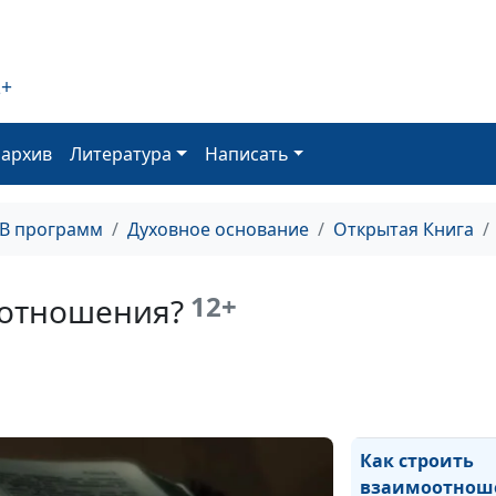
Вера против кр
2+
оархив
Литература
Написать
Сомнения на х
пути
ТВ программ
Духовное основание
Открытая Книга
12+
оотношения?
Как научиться
Как строить
взаимоотнош