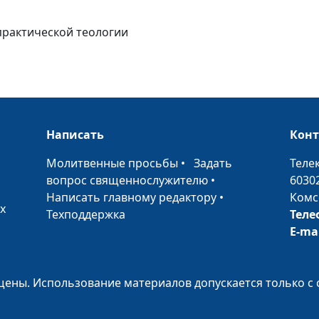
Как правильно 
 практической теологии
Как правильно
Написать
Кон
Что значит
смиренномудр
•
Молитвенные просьбы
•
Задать
Теле
вопрос священнослужителю
•
6030
Написать главному редактору
•
Комс
Милость или
х
Техподдержка
Теле
справедливост
E-ma
Божий замысел
жизни
ены. Использование материалов допускается только с 