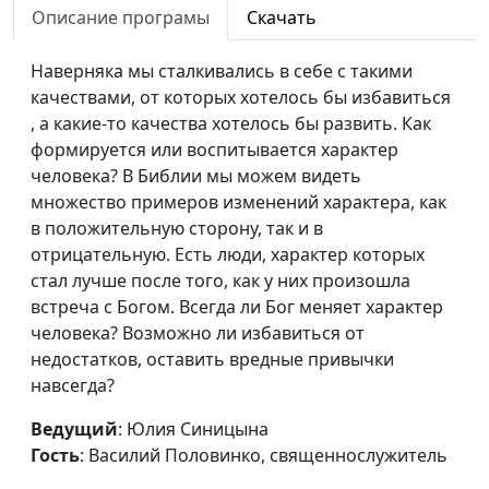
завидуй
Описание програмы
Скачать
Павел Владимирович
Гончар,
Наверняка мы сталкивались в себе с такими
священнослужитель,
качествами, от которых хотелось бы избавиться
магистр богословия
, а какие-то качества хотелось бы развить. Как
Девятая заповедь: не
Юлия Синицына,
#1
формируется или воспитывается характер
лжесвидетельствуй
Павел Владимирович
человека? В Библии мы можем видеть
Гончар,
множество примеров изменений характера, как
священнослужитель,
в положительную сторону, так и в
магистр богословия
отрицательную. Есть люди, характер которых
стал лучше после того, как у них произошла
Восьмая заповедь: не кради
Юлия Синицына,
#1
встреча с Богом. Всегда ли Бог меняет характер
Павел Владимирович
человека? Возможно ли избавиться от
Гончар,
недостатков, оставить вредные привычки
священнослужитель,
навсегда?
магистр богословия
Ведущий
: Юлия Синицына
Седьмая заповедь: не
Юлия Синицына,
#1
Гость
: Василий Половинко, священнослужитель
прелюбодействуй
Павел Владимирович