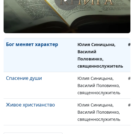
священнослужитель
Встреча с Богом
Юлия Синицына,
#1
Василий Половинко,
священнослужитель
Бог меняет характер
Юлия Синицына,
#1
Василий
Половинко,
священнослужитель
Спасение души
Юлия Синицына,
#1
Василий Половинко,
священнослужитель
Живое христианство
Юлия Синицына,
#1
Василий Половинко,
священнослужитель
Десятая заповедь: не
Юлия Синицына,
#1