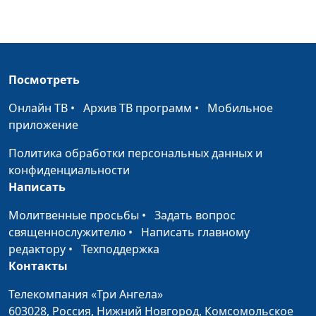
Гончар,
священнослужитель,
магистр богословия
Шестая заповедь: не
Юлия Синицына,
#1
Посмотреть
убивай
Павел Владимирович
Гончар,
Онлайн ТВ
•
Архив ТВ программ
•
Мобильное
священнослужитель,
приложение
магистр богословия
Политика обработки персональных данных и
Пятая заповедь: почитай
Юлия Синицына,
#1
конфиденциальности
отца и мать
Павел Владимирович
Написать
Гончар,
священнослужитель,
Молитвенные просьбы
•
Задать вопрос
магистр богословия
священнослужителю
•
Написать главному
редактору
•
Техподдержка
Четвертая заповедь: помни
Юлия Синицына,
#1
Контакты
день субботний
Павел Владимирович
Гончар,
Телекомпания «Три Ангела»
священнослужитель,
603028,
Россия, Нижний Новгород,
Комсомольское