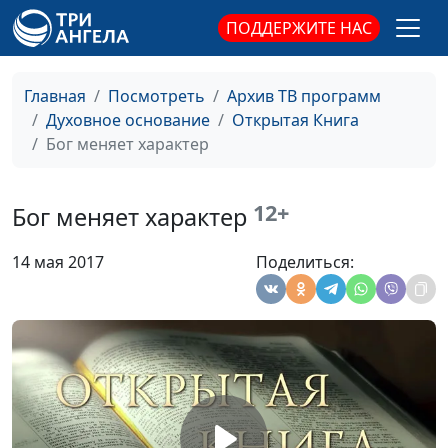
священнослужитель
ПОДДЕРЖИТЕ НАС
Как правильно гневаться?
Юлия Синицына,
#1
Василий Половинко,
Главная
Посмотреть
Архив ТВ программ
священнослужитель
Духовное основание
Открытая Книга
Бог меняет характер
Как правильно отомстить?
Юлия Синицына,
#1
Василий Половинко,
священнослужитель
12+
Бог меняет характер
Что значит
Юлия Синицына,
#1
14 мая 2017
Поделиться:
смиренномудрие?
Василий Половинко,
священнослужитель
Милость или
Юлия Синицына,
#1
справедливость?
Василий Половинко,
священнослужитель
Божий замысел в моей
Юлия Синицына,
#1
жизни
Василий Половинко,