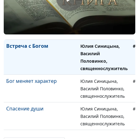
священнослужитель
Божий замысел в моей
Юлия Синицына,
#1
жизни
Василий Половинко,
священнослужитель
Встреча с Богом
Юлия Синицына,
#1
Василий
Половинко,
священнослужитель
Бог меняет характер
Юлия Синицына,
#1
Василий Половинко,
священнослужитель
Спасение души
Юлия Синицына,
#1
Василий Половинко,
священнослужитель
Живое христианство
Юлия Синицына,
#1