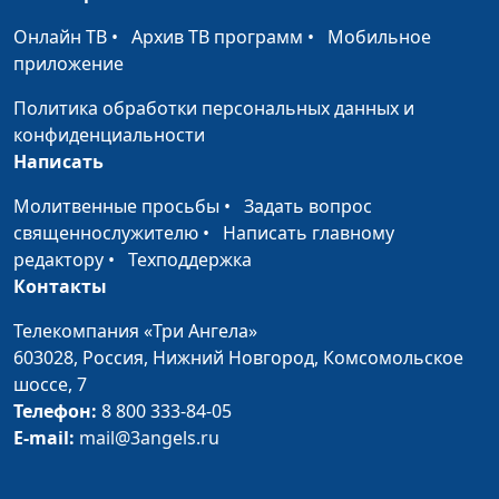
магистр богословия
Онлайн ТВ
•
Архив ТВ программ
•
Мобильное
Седьмая заповедь: не
Юлия Синицына,
#1
приложение
прелюбодействуй
Павел Владимирович
Гончар,
Политика обработки персональных данных и
священнослужитель,
конфиденциальности
магистр богословия
Написать
Шестая заповедь: не
Юлия Синицына,
#1
Молитвенные просьбы
•
Задать вопрос
убивай
Павел Владимирович
священнослужителю
•
Написать главному
Гончар,
редактору
•
Техподдержка
священнослужитель,
Контакты
магистр богословия
Телекомпания «Три Ангела»
Пятая заповедь: почитай
Юлия Синицына,
#1
603028,
Россия, Нижний Новгород,
Комсомольское
отца и мать
Павел Владимирович
шоссе, 7
Гончар,
Телефон:
8 800 333-84-05
священнослужитель,
E-mail:
mail@3angels.ru
магистр богословия