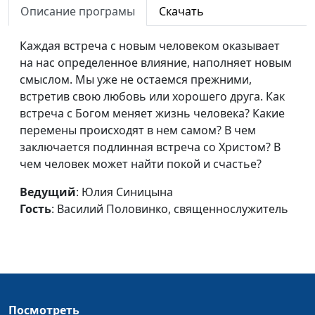
Описание програмы
Скачать
Василий Половинко,
священнослужитель
Каждая встреча с новым человеком оказывает
Десятая заповедь: не
Юлия Синицына,
#1
на нас определенное влияние, наполняет новым
завидуй
Павел Владимирович
смыслом. Мы уже не остаемся прежними,
Гончар,
встретив свою любовь или хорошего друга. Как
священнослужитель,
встреча с Богом меняет жизнь человека? Какие
магистр богословия
перемены происходят в нем самом? В чем
заключается подлинная встреча со Христом? В
Девятая заповедь: не
Юлия Синицына,
#1
чем человек может найти покой и счастье?
лжесвидетельствуй
Павел Владимирович
Гончар,
Ведущий
: Юлия Синицына
священнослужитель,
Гость
: Василий Половинко, священнослужитель
магистр богословия
Восьмая заповедь: не кради
Юлия Синицына,
#1
Павел Владимирович
Гончар,
священнослужитель,
Посмотреть