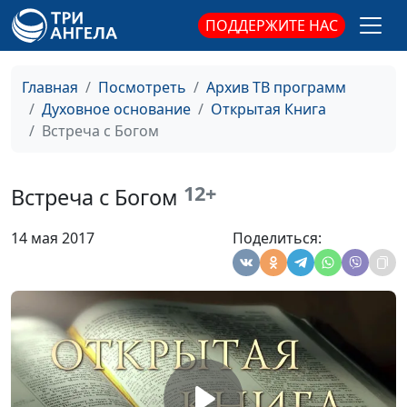
священнослужитель
ПОДДЕРЖИТЕ НАС
Как справиться с
Юлия Синицына,
#1
разочарованием?
Василий Половинко,
Главная
Посмотреть
Архив ТВ программ
священнослужитель
Духовное основание
Открытая Книга
Встреча с Богом
Как правильно гневаться?
Юлия Синицына,
#1
Василий Половинко,
священнослужитель
12+
Встреча с Богом
Как правильно отомстить?
Юлия Синицына,
#1
14 мая 2017
Поделиться:
Василий Половинко,
священнослужитель
Что значит
Юлия Синицына,
#1
смиренномудрие?
Василий Половинко,
священнослужитель
Милость или
Юлия Синицына,
#1
справедливость?
Василий Половинко,