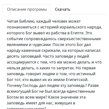
Значение Божьего Закона
Юлия Синицына,
#
Описание програмы
Скачать
(первая часть)
Павел Владимирович
Гончар,
Читая Библию, каждый человек может
священнослужитель,
познакомиться с историей израильского народа,
магистр богословия
которого Бог вывел из рабства в Египте. Это
Как узнать истину?
событие сопровождалось сверхъестественными
Юлия Синицына,
#
явлениями и чудесами. После этого Бог дал
Виталий Киссер,
народу каменные скрижали, на которых написал
священнослужитель
десять заповедей. Часто заповеди у людей
У кого находится истина?
Юлия Синицына,
#
ассоциируются с тем, что им можно делать и что
Виталий Киссер,
нельзя делать, о каких то запретах. Но первая
священнослужитель
заповедь говорит людям о том, что истинный
Бог тот, кто вывел их из земли Египетской.
Отношение Бога к
Юлия Синицына,
#
Почему Господь дал людям эту заповедь? Разве
сплетням
Виталий Киссер,
всемогущий Бог не был всегда единственным
священнослужитель
Богом во всем мире? Какое значение эта
заповедь имеет для нас, живущих в
Важность произнесенных
Юлия Синицына,
#
современном мире?
слов