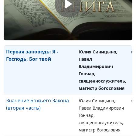
Вторая заповедь: не
Юлия Синицына,
#
сотвори себе кумира
Павел Владимирович
Гончар,
священнослужитель,
магистр богословия
Первая заповедь: Я -
Юлия Синицына,
#
Господь, Бог твой
Павел
Владимирович
Гончар,
священнослужитель,
магистр богословия
Значение Божьего Закона
Юлия Синицына,
#
(вторая часть)
Павел Владимирович
Гончар,
священнослужитель,
магистр богословия