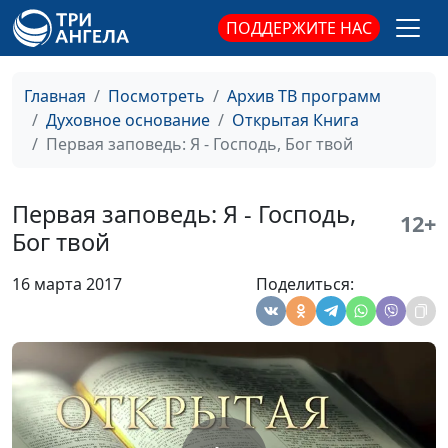
священнослужитель,
ПОДДЕРЖИТЕ НАС
магистр богословия
Пятая заповедь: почитай
Юлия Синицына,
#
отца и мать
Павел Владимирович
Главная
Посмотреть
Архив ТВ программ
Гончар,
Духовное основание
Открытая Книга
священнослужитель,
Первая заповедь: Я - Господь, Бог твой
магистр богословия
Четвертая заповедь: помни
Юлия Синицына,
#
Первая заповедь: Я - Господь,
12+
день субботний
Павел Владимирович
Бог твой
Гончар,
священнослужитель,
16 марта 2017
Поделиться:
магистр богословия
Третья заповедь: не
Юлия Синицына,
#
произноси имя Господа
Павел Владимирович
напрасно
Гончар,
священнослужитель,
магистр богословия