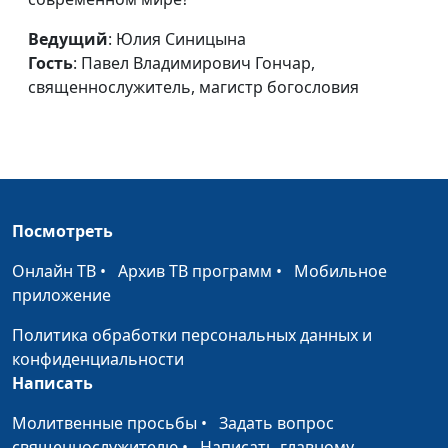
Виталий Киссер,
священнослужитель
Ведущий
: Юлия Синицына
Гость
: Павел Владимирович Гончар,
Вмешиваться ли в чужие
Юлия Синицына,
#
священнослужитель, магистр богословия
дела?
Виталий Киссер,
священнослужитель
Как избавиться от грехов?
Юлия Синицына,
#
Виталий Киссер,
священнослужитель
Посмотреть
Благословения Бога
Юлия Синицына,
#
Виталий Киссер,
Онлайн ТВ
•
Архив ТВ программ
•
Мобильное
священнослужитель
приложение
Кого прощает Бог?
Юлия Синицына,
#
Политика обработки персональных данных и
Виталий Киссер,
конфиденциальности
священнослужитель
Написать
Сила в смирении
Молитвенные просьбы
•
Задать вопрос
Юлия Синицына,
#
священнослужителю
•
Написать главному
Виталий Киссер,