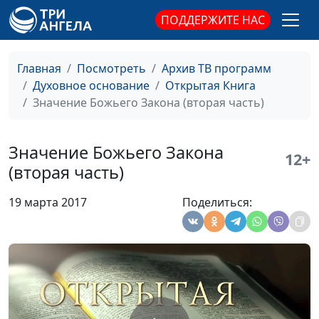
священнослужитель,
ПОДДЕРЖИТЕ НАС
магистр богословия
Четвертая заповедь: помни
Юлия Синицына,
#
день субботний
Павел Владимирович
Главная
Посмотреть
Архив ТВ программ
Гончар,
Духовное основание
Открытая Книга
священнослужитель,
Значение Божьего Закона (вторая часть)
магистр богословия
Третья заповедь: не
Юлия Синицына,
#
Значение Божьего Закона
12+
произноси имя Господа
Павел Владимирович
(вторая часть)
напрасно
Гончар,
священнослужитель,
19 марта 2017
Поделиться:
магистр богословия
Вторая заповедь: не
Юлия Синицына,
#
сотвори себе кумира
Павел Владимирович
Гончар,
священнослужитель,
магистр богословия