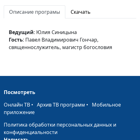
Как узнать истину?
Юлия Синицына,
#
Описание програмы
Скачать
Виталий Киссер,
священнослужитель
Ведущий
: Юлия Синицына
У кого находится истина?
Юлия Синицына,
#
Гость
: Павел Владимирович Гончар,
Виталий Киссер,
священнослужитель, магистр богословия
священнослужитель
Отношение Бога к
Юлия Синицына,
#
сплетням
Виталий Киссер,
священнослужитель
Важность произнесенных
Юлия Синицына,
#
Посмотреть
слов
Виталий Киссер,
Онлайн ТВ
•
Архив ТВ программ
•
Мобильное
священнослужитель
приложение
Вмешиваться ли в чужие
Юлия Синицына,
#
Политика обработки персональных данных и
дела?
Виталий Киссер,
конфиденциальности
священнослужитель
Написать