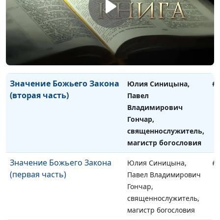
Первая заповедь: Я -
Юлия Синицына,
#
Господь, Бог твой
Павел Владимирович
Гончар,
священнослужитель,
магистр богословия
Значение Божьего Закона
Юлия Синицына,
#
(вторая часть)
Павел
Владимирович
Гончар,
священнослужитель,
магистр богословия
Значение Божьего Закона
Юлия Синицына,
#
(первая часть)
Павел Владимирович
Гончар,
священнослужитель,
магистр богословия