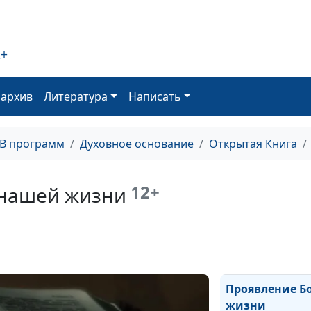
2+
Всегда радуйте
оархив
Литература
Написать
Личные отноше
ТВ программ
Духовное основание
Открытая Книга
12+
 нашей жизни
Крещение Духо
Проявление Б
жизни