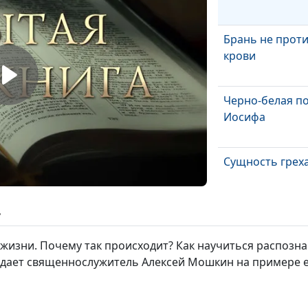
Брань не проти
крови
Черно-белая п
Иосифа
Сущность грех
ь
Иисус и самаря
 жизни. Почему так происходит? Как научиться распозн
ы дает священнослужитель Алексей Мошкин на примере 
Десять прокаж