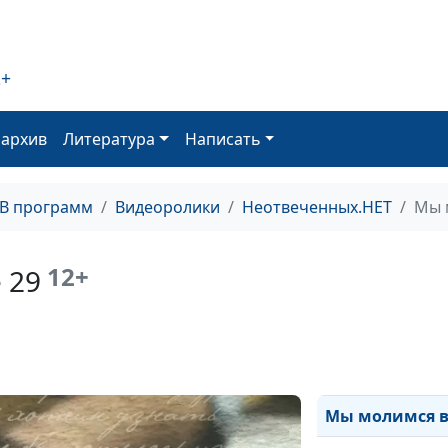
Мы молимся вме
Мы молимся вме
2+
Мы молимся вме
Мы молимся вме
оархив
Литература
Написать
Мы молимся вме
ТВ программ
Видеоролики
Неотвеченных.НЕТ
Мы 
Мы молимся вме
Мы молимся вм
12+
 29
Мы молимся вм
Мы молимся вм
Мы молимся вм
Мы молимся в