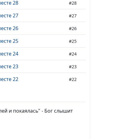
есте 28
#28
есте 27
#27
есте 26
#26
есте 25
#25
есте 24
#24
есте 23
#23
есте 22
#22
есте 21
#21
есте 20
#20
ей и покаялась" - Бог слышит
есте 19
#19
есте 18
#18