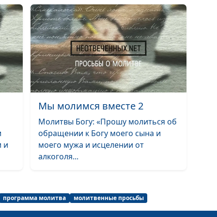
Мы молимся вм
Мы молимся вм
Мы молимся вм
Мы молимся вм
Мы молимся вм
Мы молимся вместе 2
Мы молимся вм
Молитвы Богу: «Прошу молиться об
Мы молимся вм
и
обращении к Богу моего сына и
 и
моего мужа и исцелении от
Мы молимся вм
алкоголя...
Мы молимся вм
Мы молимся вм
программа молитва
молитвенные просьбы
Мы молимся вм