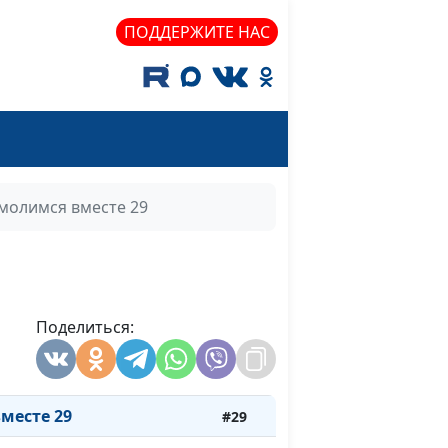
сте (#39)
#39
ПОДДЕРЖИТЕ НАС
сте (#38)
#38
сте (#37)
#37
сте (#36)
#36
сте (#35)
#35
молимся вместе 29
сте (#34)
#34
есте 33
#33
есте 32
#32
Поделиться:
есте 31
#31
есте 30
#30
месте 29
#29