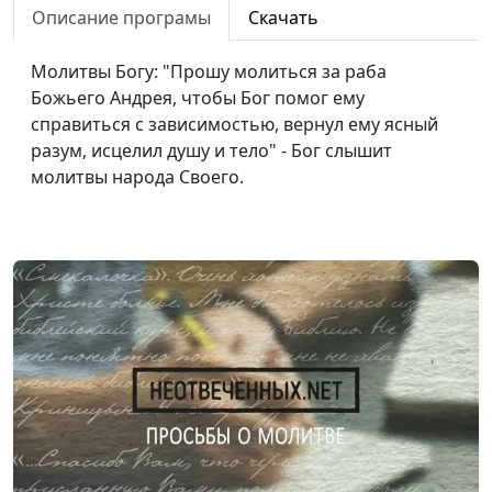
Описание програмы
Скачать
Мы молимся вместе 20
#20
Молитвы Богу: "Прошу молиться за раба
Мы молимся вместе 19
#19
Божьего Андрея, чтобы Бог помог ему
Мы молимся вместе 18
#18
справиться с зависимостью, вернул ему ясный
разум, исцелил душу и тело" - Бог слышит
Мы молимся вместе 17
#17
молитвы народа Своего.
Мы молимся вместе 16
#16
Мы молимся вместе 15
#15
Мы молимся вместе 14
#14
Мы молимся вместе 13
#13
Мы молимся вместе 12
#12
Мы молимся вместе 11
#11
Мы молимся вместе 10
#10