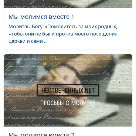
Мы молимся вместе 9
#9
Мы молимся вместе 1
Мы молимся вместе 8
#8
Молитвы Богу: «Помолитесь за моих родных,
чтобы они не были против моего посещения
Мы молимся вместе 7
#7
церкви и сами ...
Мы молимся вместе 6
#6
Мы молимся вместе 5
#5
Мы молимся вместе 4
#4
Мы молимся вместе 3
#3
Мы молимся вместе 2
#2
Мы молимся вместе 1
#1
Мы молимся вместе 2