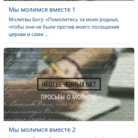
Мы молимся вместе 1
Мы молимся вместе 13
#13
Молитвы Богу: «Помолитесь за моих родных,
Мы молимся вместе 12
#12
чтобы они не были против моего посещения
церкви и сами ...
Мы молимся вместе 11
#11
Мы молимся вместе 10
#10
Мы молимся вместе 9
#9
Мы молимся вместе 8
#8
Мы молимся вместе 7
#7
Мы молимся вместе 6
#6
Мы молимся вместе 5
#5
Мы молимся вместе 4
#4
Мы молимся вместе 2
Мы молимся вместе 3
#3