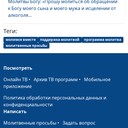
Молитвы Богу: «Прошу молиться об обращении
к Богу моего сына и моего мужа и исцелении от
Мы молимся вместе 2
#2
алкоголя...
Мы молимся вместе 1
#1
Теги:
молимся вместе
поддержка молитвой
программа молитва
молитвенные просьбы
Посмотреть
Онлайн ТВ
•
Архив ТВ программ
•
Мобильное
приложение
Политика обработки персональных данных и
конфиденциальности
Написать
Молитвенные просьбы
•
Задать вопрос