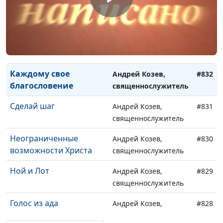
Власть языка
Андрей Козев,
#834
священнослужитель
Чего не мог сделать
Андрей Козев,
#833
Христос?
священнослужитель
Каждому свое
Андрей Козев,
#832
благословение
священнослужитель
Сделай шаг
Андрей Козев,
#831
священнослужитель
Неограниченные
Андрей Козев,
#830
возможности Христа
священнослужитель
Ной и Лот
Андрей Козев,
#829
священнослужитель
Голос из ада
Андрей Козев,
#828
священнослужитель