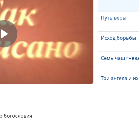
Путь веры
Исход борьбы
Семь чаш гнев
Три ангела и их
ь
Образ зверя
тр богословия
Жена и дракон
Семь труб