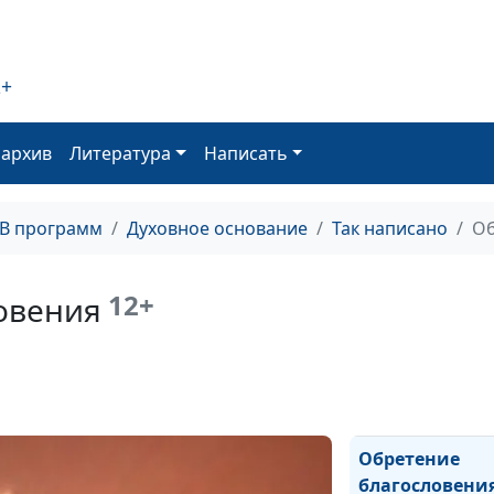
Источник живо
2+
Божье благо
оархив
Литература
Написать
В поисках смыс
ТВ программ
Духовное основание
Так написано
Об
Два пути
12+
овения
Исцеление
благодатью
Притча о духо
жизни
Обретение
благословени