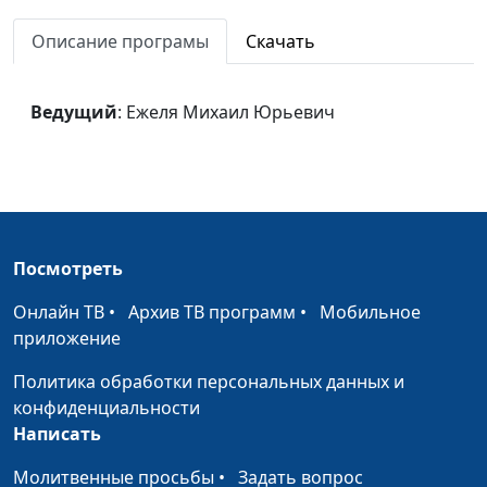
Семейное счастье
Валерий
#733
Описание програмы
Скачать
Переверзин,
священнослужитель
Ведущий
: Ежеля Михаил Юрьевич
Чувство вины
Валерий
#732
Переверзин,
священнослужитель
Три Божьих призыва
Валерий
#731
Переверзин,
Посмотреть
священнослужитель
Онлайн ТВ
•
Архив ТВ программ
•
Мобильное
Пророк, бегающий от
Валерий
#730
приложение
Бога
Переверзин,
священнослужитель
Политика обработки персональных данных и
конфиденциальности
Радуйтесь, праведные о
Валерий
#729
Написать
Господе
Переверзин,
священнослужитель
Молитвенные просьбы
•
Задать вопрос