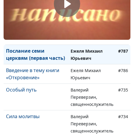
Дверь в небо
Ежеля Михаил
#789
Юрьевич
Послание семи церквям
Ежеля Михаил
#788
(вторая часть)
Юрьевич
Послание семи
Ежеля Михаил
#787
церквям (первая часть)
Юрьевич
Введение в тему книги
Ежеля Михаил
#786
«Откровение»
Юрьевич
Особый путь
Валерий
#735
Переверзин,
священнослужитель
Сила молитвы
Валерий
#734
Переверзин,
священнослужитель