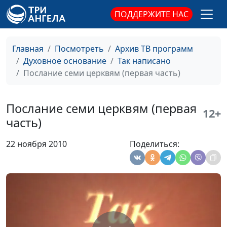
ПОДДЕРЖИТЕ НАС
Исход борьбы
Ежеля Михаил
#796
Юрьевич
Главная
Посмотреть
Архив ТВ программ
Семь чаш гнева
Ежеля Михаил
#795
Духовное основание
Так написано
Юрьевич
Послание семи церквям (первая часть)
Три ангела и их весть
Ежеля Михаил
#794
Юрьевич
Послание семи церквям (первая
12+
Образ зверя
Ежеля Михаил
#793
часть)
Юрьевич
22 ноября 2010
Поделиться:
Жена и дракон
Ежеля Михаил
#792
Юрьевич
Семь труб
Ежеля Михаил
#791
Юрьевич
Семь печатей
Ежеля Михаил
#790
Юрьевич