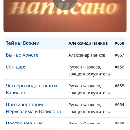
Свободные во Христе
Александр Панков
#661
Сыновья и дочери
Александр Панков
#660
Божьи
Богатые во Христе
Александр Панков
#659
Тайны Божии
Александр Панков
#658
Вы - во Христе
Александр Панков
#657
Сон царя
Руслан Фазлеев,
#656
священнослужитель
Четверо подростков и
Руслан Фазлеев,
#655
Вавилон
священнослужитель
Противостояние
Руслан Фазлеев,
#654
Иерусалима и Вавилона
священнослужитель
Неотвеченнные
Руслан Фазлеев,
#653