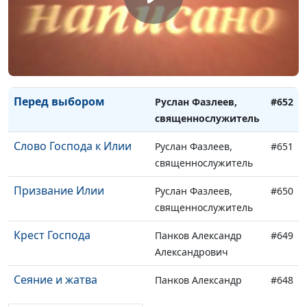
Противостояние
Руслан Фазлеев,
#654
Иерусалима и Вавилона
священнослужитель
Неотвеченнные
Руслан Фазлеев,
#653
молитвы
священнослужитель
Перед выбором
Руслан Фазлеев,
#652
священнослужитель
Слово Господа к Илии
Руслан Фазлеев,
#651
священнослужитель
Призвание Илии
Руслан Фазлеев,
#650
священнослужитель
Крест Господа
Панков Александр
#649
Александрович
Сеяние и жатва
Панков Александр
#648
Александрович