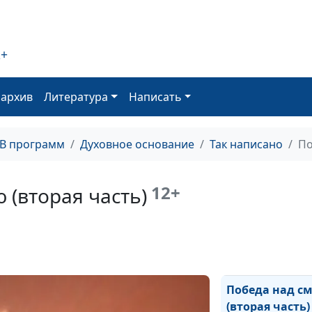
Христово благ
2+
Дух прощения
оархив
Литература
Написать
Устранение
недоразумени
ТВ программ
Духовное основание
Так написано
По
Страдания Хри
12+
 (вторая часть)
Утешитель в с
Дело Господа
Победа над с
(вторая часть)