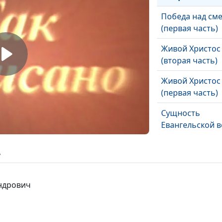
Победа над см
(первая часть)
Живой Христос
(вторая часть)
Живой Христос
(первая часть)
Сущность
Евангельской в
Собрания для
ь
назидания
Непонятный яз
андрович
Духовные дары