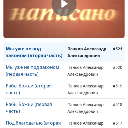
греховность (вторая
Александрович
часть)
Чрезвычайная
Панков Александр
#522
греховность (первая
Александрович
часть)
Мы уже не под
Панков Александр
#521
законом (вторая часть)
Александрович
Мы уже не под законом
Панков Александр
#520
(первая часть)
Александрович
Рабы Божьи (вторая
Панков Александр
#519
часть)
Александрович
Рабы Божьи (первая
Панков Александр
#518
часть)
Александрович
Под благодатью (вторая
Панков Александр
#517