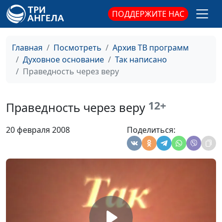
Праведность по вере
Панков Александр
#495
ПОДДЕРЖИТЕ НАС
Александрович
Назначение Закона
Панков Александр
#494
Главная
Посмотреть
Архив ТВ программ
Александрович
Духовное основание
Так написано
Жизнь, согласно закону
Панков Александр
#493
Праведность через веру
Александрович
Авторитет Божьего
Панков Александр
#492
12+
Праведность через веру
Закона
Александрович
20 февраля 2008
Поделиться:
Закон и послушание
Панков Александр
#491
Александрович
Любящий Отец
Панков Александр
#490
Александрович
Познание Бога
Панков Александр
#489
Александрович