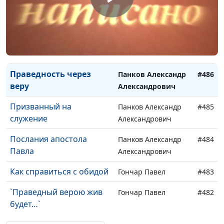
Грех и гнев Божий
Панков Александр
#488
(вторая часть)
Александрович
Грех и гнев Божий
Панков Александр
#487
(первая часть)
Александрович
Праведность через
Панков Александр
#486
веру
Александрович
Призванный на
Панков Александр
#485
служение
Александрович
Послания апостола
Панков Александр
#484
Павла
Александрович
Как справиться с обидой
Гончар Павел
#483
`Праведный верою жив
Гончар Павел
#482
будет…`