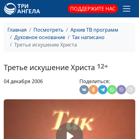
Куда уходит сила
Пехтерев Владимир
#440
ПОДДЕРЖИТЕ НАС
Спаситель
Александр
#434
Артюшенко
Главная
Посмотреть
Архив ТВ программ
Родившийся от Духа
Александр
#433
Духовное основание
Так написано
Святого
Артюшенко
Третье искушение Христа
Покаяние
Александр
#432
Артюшенко
12+
Третье искушение Христа
Еммануил - Бог с нами
Александр
#431
04 декабря 2006
Поделиться:
Артюшенко
Жертвенная любовь
Эдуард Егизарян
#423
Смысл страданий
Эдуард Егизарян
#422
Безусловная любовь
Эдуард Егизарян
#421
Бога