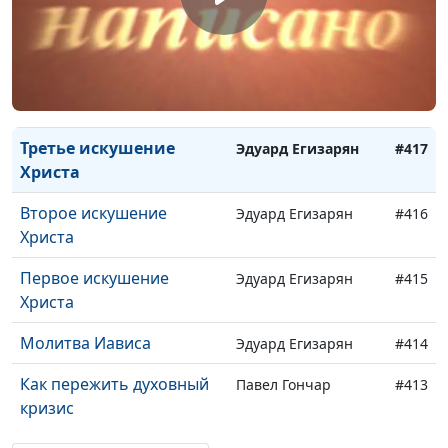
В руках Вседержителя
Эдуард Егизарян
#420
Новый год
Эдуард Егизарян
#419
Рождественский
Эдуард Егизарян
#418
праздник
Третье искушение
Эдуард Егизарян
#417
Христа
Второе искушение
Эдуард Егизарян
#416
Христа
Первое искушение
Эдуард Егизарян
#415
Христа
Молитва Иависа
Эдуард Егизарян
#414
Как пережить духовный
Павел Гончар
#413
кризис