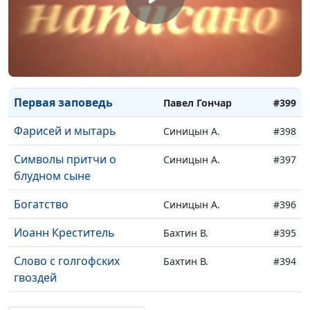
Четвертая заповедь
Павел Гончар
#402
Третья заповедь
Павел Гончар
#401
Вторая заповедь
Павел Гончар
#400
Первая заповедь
Павел Гончар
#399
Фарисей и мытарь
Синицын А.
#398
Символы притчи о
Синицын А.
#397
блудном сыне
Богатство
Синицын А.
#396
Иоанн Креститель
Бахтин В.
#395
Слово с голгофских
Бахтин В.
#394
гвоздей
Брак в Кане Галилейской
Бахтин Виталий
#393