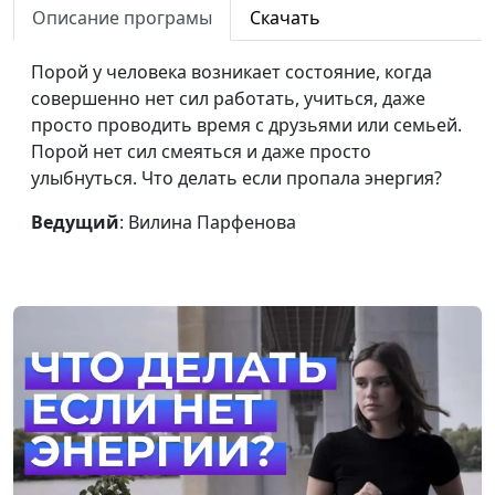
Описание програмы
Скачать
Как стать смелее?
Вилина
#37
Парфенова
Порой у человека возникает состояние, когда
совершенно нет сил работать, учиться, даже
Как реагировать на критику?
Вилина
#36
просто проводить время с друзьями или семьей.
Парфенова
Порой нет сил смеяться и даже просто
В чем моя одаренность: как
Вилина
#35
улыбнуться. Что делать если пропала энергия?
найти свои таланты?
Парфенова
Ведущий
: Вилина Парфенова
Как научиться говорить «нет»?
Вилина
#34
Парфенова
Как довести дело до конца?
Вилина
#33
Парфенова
Самостоятельная жизнь:
Вилина
#32
преимущества и недостатки
Парфенова
Польза и вред страхов - где
Вилина
#31
грань?
Парфенова