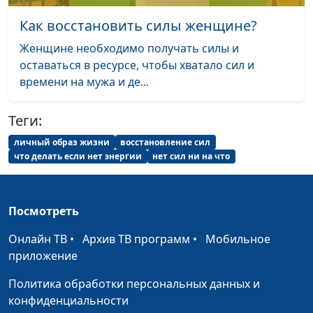
Как восстановить силы женщине?
Зависимость от сериалов:
Вилина
#23
способы избавления
Парфенова
Женщине необходимо получать силы и
оставаться в ресурсе, чтобы хватало сил и
Как понять, что это твой
Вилина
#22
времени на мужа и де...
человек?
Парфенова
Что такое женственность?
Теги:
Вилина
#21
Парфенова
личный образ жизни
восстановление сил
что делать если нет энергии
нет сил ни на что
Как поверить в себя, если
Вилина
#20
опустились руки?
Парфенова
Как принимать решения:
Вилина
#19
Посмотреть
головой или сердцем?
Парфенова
Онлайн ТВ
•
Архив ТВ программ
•
Мобильное
Как найти свое предназначение?
Вилина
#18
приложение
Парфенова
Политика обработки персональных данных и
Рискнуть или потерять шанс?
конфиденциальности
Вилина
#17