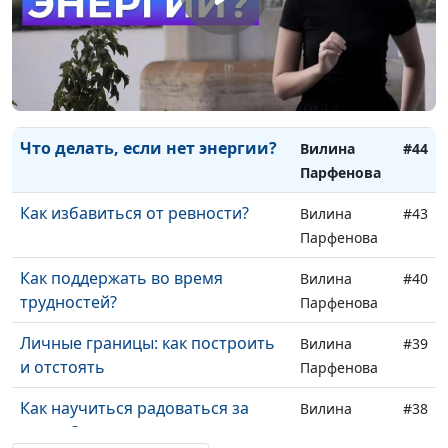
Как справиться с одиночеством
Вилина
#46
в толпе?
Парфенова
Чувства остыли - что делать?
Вилина
#45
Парфенова
Что делать, если нет энергии?
Вилина
#44
Парфенова
Как избавиться от ревности?
Вилина
#43
Парфенова
Как поддержать во время
Вилина
#40
трудностей?
Парфенова
Личные границы: как построить
Вилина
#39
и отстоять
Парфенова
Как научиться радоваться за
Вилина
#38
других?
Парфенова