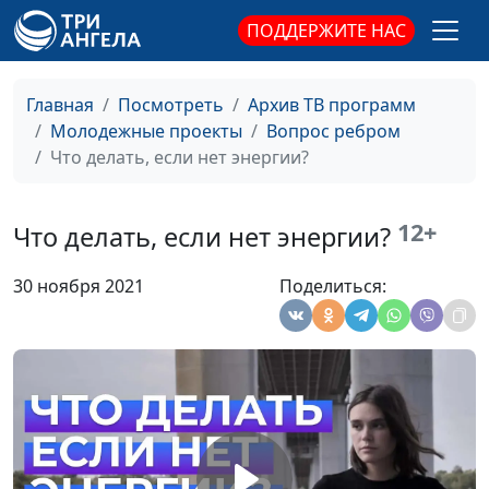
ПОДДЕРЖИТЕ НАС
Как сохранить отношения на
Вилина
#52
Главная
Посмотреть
Архив ТВ программ
расстоянии?
Парфенова
Молодежные проекты
Вопрос ребром
Как не быть влюбчивым?
Вилина
#51
Что делать, если нет энергии?
Парфенова
Что делать, если мной
Вилина
#50
12+
Что делать, если нет энергии?
манипулируют?
Парфенова
30 ноября 2021
Поделиться:
Бывают ли серьезные
Вилина
#49
отношения в интернете?
Парфенова
Стоит ли встречаться с бывшим?
Вилина
#48
Парфенова
Как я могу спасти природу?
Вилина
#47
Парфенова