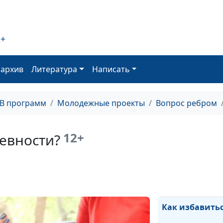
Бывают ли сер
отношения в и
2+
Стоит ли встре
бывшим?
оархив
Литература
Написать
Как я могу спа
ТВ программ
Молодежные проекты
Вопрос ребром
Как справиться
одиночеством в
12+
ревности?
Чувства остыли 
Что делать, есл
Как избавитьс