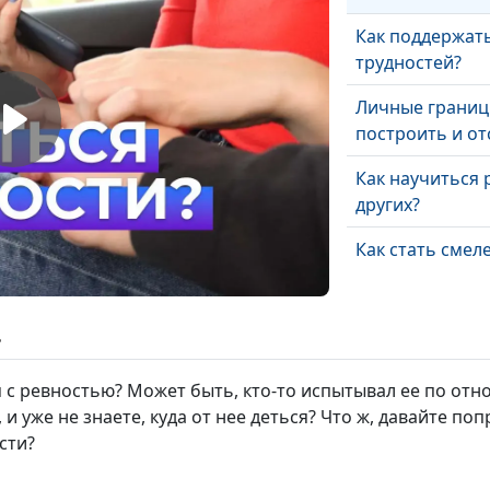
Как поддержат
трудностей?
Личные границы
построить и от
Как научиться 
других?
Как стать смел
Как реагироват
ь
 с ревностью? Может быть, кто-то испытывал ее по отн
В чем моя одар
и уже не знаете, куда от нее деться? Что ж, давайте по
найти свои тал
сти?
Как научиться 