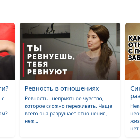
Как довести де
Самостоятельн
преимущества 
Польза и вред с
грань?
Как научиться 
финансами?
ти?
Ревность в отношениях
Си
Независимая ж
ра
 с
Ревность - неприятное чувство,
под маской?
которое сложно переживать. Чаще
Нек
ам?
всего она разрушает отношения,
нео
Как контролир
неж...
жиз
эмоции?
нет.
Как не бояться