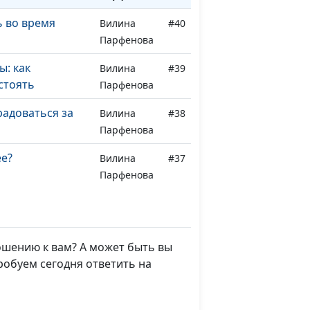
ь во время
Вилина
#40
Парфенова
: как
Вилина
#39
стоять
Парфенова
радоваться за
Вилина
#38
Парфенова
ее?
Вилина
#37
Парфенова
ь на критику?
Вилина
#36
Парфенова
ошению к вам? А может быть вы
енность: как
Вилина
#35
пробуем сегодня ответить на
анты?
Парфенова
говорить «нет»?
Вилина
#34
Парфенова