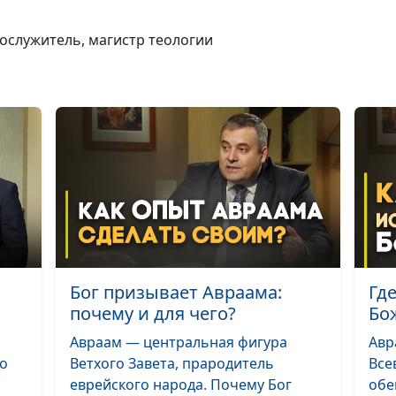
Жертва для Бог
ослужитель, магистр теологии
Нужна ли она?
Христиане и вл
Является ли ра
грехом?
Как сочетать в 
Бог призывает Авраама:
Гд
мудрость и про
почему и для чего?
Бо
Авраам — центральная фигура
Авр
Как пережить
то
Ветхого Завета, прародитель
Все
проблемы с п
еврейского народа. Почему Бог
обе
Бога?