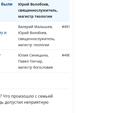
 были
Юрий Волобоев,
священнослужитель,
магистр теологии
Валерий Малышев,
#497
у и
Юрий Волобоев,
священнослужитель,
магистр теологии
т
Юлия Синицына,
#496
Павел Гончар,
магистр богословия
Юлия Синицына,
#495
Павел Гончар,
магистр богословия
у? Что произошло с семьей
вь —
Юлия Синицына,
#494
одь допустил неприятную
Павел Гончар,
магистр богословия