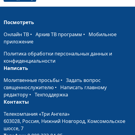
университета
Покорность властям у
Валерий Малышев,
#461
Христа и Павла
Сергей Давидоглу,
Посмотреть
библеист, аспирант
Онлайн ТВ
•
Архив ТВ программ
•
Мобильное
Российского
приложение
государственного
гуманитарного
Политика обработки персональных данных и
университета
конфиденциальности
Написать
Учение Христа:
Валерий Малышев,
#460
смирение или
Сергей Давидоглу,
Молитвенные просьбы
•
Задать вопрос
вызывающее
библеист, аспирант
священнослужителю
•
Написать главному
поведение?
Российского
редактору
•
Техподдержка
государственного
Контакты
гуманитарного
Телекомпания «Три Ангела»
университета
603028,
Россия, Нижний Новгород,
Комсомольское
Родословные Христа:
Валерий Малышев,
#459
шоссе, 7
читать или
Сергей Давидоглу,