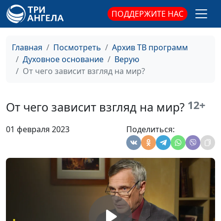
ПОДДЕРЖИТЕ НАС
Загадка Мелхиседека
Валерий Малышев,
#501
и благословение
Юрий Волобоев,
Авраама
священнослужитель,
Главная
Посмотреть
Архив ТВ программ
магистр теологии
Духовное основание
Верую
Уроки веры Авраама:
От чего зависит взгляд на мир?
Валерий Малышев,
#500
300 бойцов против
Юрий Волобоев,
войск коалиции
священнослужитель,
12+
От чего зависит взгляд на мир?
магистр теологии
Всегда ли нужно
Валерий Малышев,
#499
01 февраля 2023
Поделиться:
выбирать лучшее?
Юрий Волобоев,
священнослужитель,
магистр теологии
Авраам и Бог: всегда
Валерий Малышев,
#498
ли отношения были
Юрий Волобоев,
идеальны?
священнослужитель,
магистр теологии