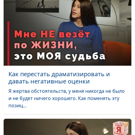
Зачем человеку
Валерий Малышев,
#466
церковь?
Сергей Давидоглу,
библеист, аспирант
Российского
государственного
гуманитарного
университета
Культурные
Валерий Малышев,
#465
особенности и суть
Сергей Давидоглу,
Как перестать драматизировать и
веры
библеист, аспирант
давать негативные оценки
Российского
государственного
Я жертва обстоятельств, у меня никогда не было
гуманитарного
и не будет ничего хорошего. Как поменять эту
университета
позиц...
Язычество в
Валерий Малышев,
#464
христианстве
Сергей Давидоглу,
библеист, аспирант