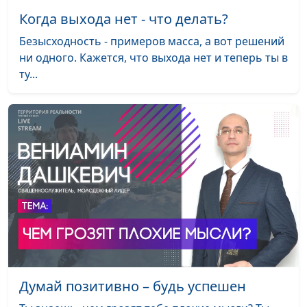
священнослужитель
Когда выхода нет - что делать?
Отношения "человек-
Валерий Малышев,
#477
Безысходность - примеров масса, а вот решений
Бог": любовь и
Павел Жуков,
ни одного. Кажется, что выхода нет и теперь ты в
взаимность
священнослужитель
ту...
Как услышать Бога?
Валерий Малышев,
#476
Павел Жуков,
священнослужитель
Утрата близкого
Валерий Малышев,
#475
человека: как
Павел Жуков,
справиться с тоской
священнослужитель
Виртуальное и
Валерий Малышев,
#474
реальное общение:
Павел Жуков,
что выбрать и как
священнослужитель
избежать проблем
Думай позитивно – будь успешен
Мода в жизни
Валерий Малышев,
#473