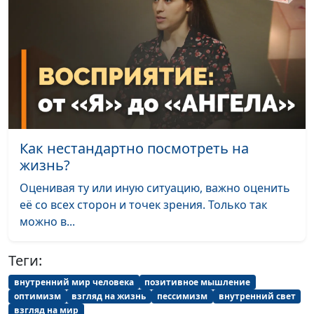
Российского
государственного
гуманитарного
университета
Народ Божий
Валерий Малышев,
#463
соблюдает субботу
Сергей Давидоглу,
библеист, аспирант
Российского
Как нестандартно посмотреть на
государственного
жизнь?
гуманитарного
Оценивая ту или иную ситуацию, важно оценить
университета
её со всех сторон и точек зрения. Только так
Тело как храм Святого
Валерий Малышев,
#462
можно в...
Духа
Сергей Давидоглу,
библеист, аспирант
Теги:
Российского
внутренний мир человека
позитивное мышление
государственного
оптимизм
взгляд на жизнь
пессимизм
внутренний свет
гуманитарного
взгляд на мир