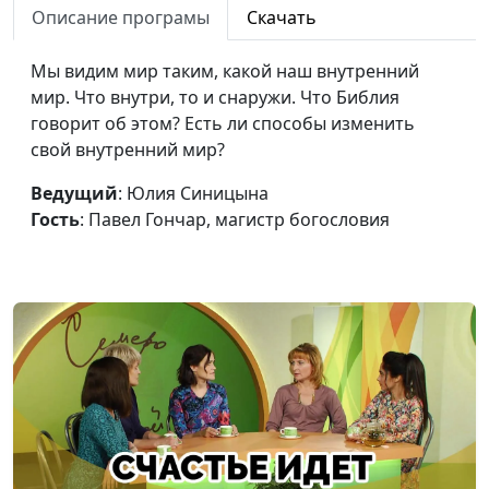
Описание програмы
Скачать
богословия
Христиане и власть
Юлия Синицына,
#492
Мы видим мир таким, какой наш внутренний
Павел Гончар, магистр
мир. Что внутри, то и снаружи. Что Библия
богословия
говорит об этом? Есть ли способы изменить
свой внутренний мир?
Является ли развод
Юлия Синицына,
#491
грехом?
Павел Гончар, магистр
Ведущий
: Юлия Синицына
богословия
Гость
: Павел Гончар, магистр богословия
Как сочетать в себе
Юлия Синицына,
#490
мудрость и простоту?
Павел Гончар, магистр
богословия
Как пережить
Юлия Синицына,
#489
проблемы с помощью
Павел Гончар, магистр
Бога?
богословия
Христиане в мире
Юлия Синицына,
#488
тревожных новостей
Павел Гончар, магистр