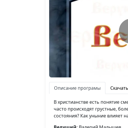
Описание програмы
Скачат
В христианстве есть понятие см
часто происходят грустные, бол
состояния? Как уныние влияет н
Ведущий
: Валерий Малышев