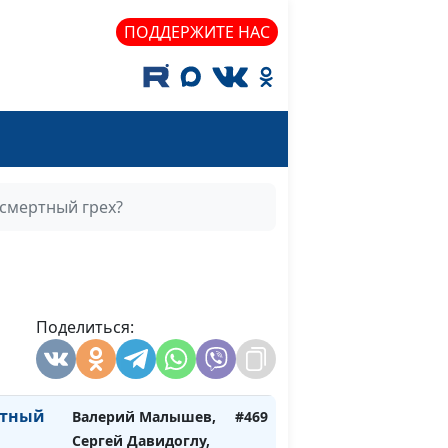
ПОДДЕРЖИТЕ НАС
Валерий Малышев,
#473
Павел Жуков,
священнослужитель
 вред
Валерий Малышев,
#472
Павел Жуков,
священнослужитель
 смертный грех?
нство:
Валерий Малышев,
#471
Павел Жуков,
священнослужитель
отные
Поделиться:
Валерий Малышев,
#470
 семье
Павел Жуков,
священнослужитель
ртный
Валерий Малышев,
#469
Сергей Давидоглу,