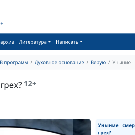
Мода в жизни
христианина
2+
Когда добро во
оархив
Литература
Написать
ТВ программ
Духовное основание
Верую
Уныние -
Вера и христиа
правильное
отношение к
12+
грех?
политике
Домашние жив
в христианской
Уныние - сме
грех?