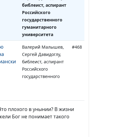
библеист, аспирант
Российского
государственного
гуманитарного
университета
ую
Валерий Малышев,
#468
на
Сергей Давидоглу,
иански
библеист, аспирант
Российского
государственного
гуманитарного
университета
овье
Валерий Малышев,
#467
Что плохого в унынии? В жизни
Сергей Давидоглу,
жели Бог не понимает такого
библеист, аспирант
Российского
государственного