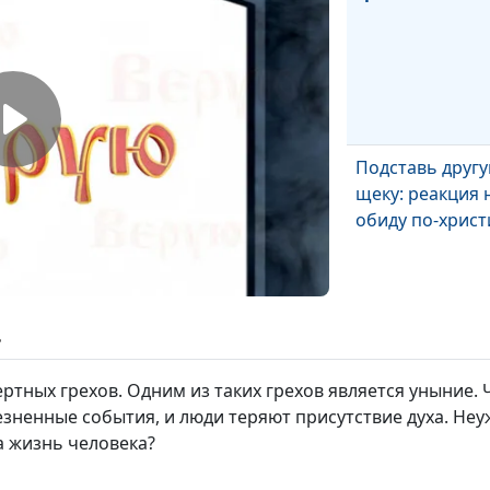
Подставь друг
щеку: реакция 
обиду по-христ
ь
Библия о здор
ертных грехов. Одним из таких грехов является уныние. 
езненные события, и люди теряют присутствие духа. Неу
а жизнь человека?