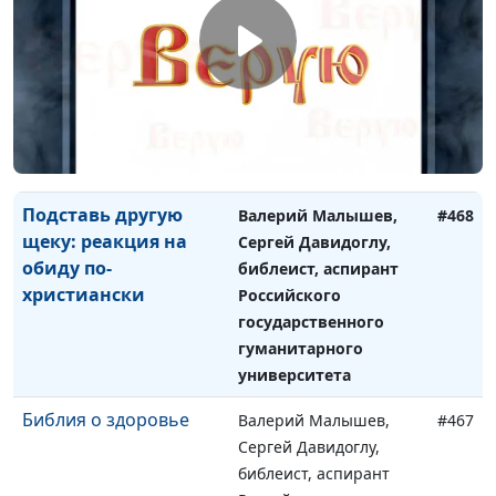
Уныние - смертный
Валерий Малышев,
#469
грех?
Сергей Давидоглу,
библеист, аспирант
Российского
государственного
гуманитарного
университета
Подставь другую
Валерий Малышев,
#468
щеку: реакция на
Сергей Давидоглу,
обиду по-
библеист, аспирант
христиански
Российского
государственного
гуманитарного
университета
Библия о здоровье
Валерий Малышев,
#467
Сергей Давидоглу,
библеист, аспирант