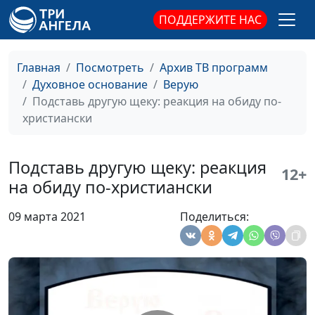
что выбрать и как
священнослужитель
ПОДДЕРЖИТЕ НАС
избежать проблем
Мода в жизни
Валерий Малышев,
#473
Главная
Посмотреть
Архив ТВ программ
христианина
Павел Жуков,
Духовное основание
Верую
священнослужитель
Подставь другую щеку: реакция на обиду по-
Когда добро во вред
Валерий Малышев,
#472
христиански
Павел Жуков,
священнослужитель
Подставь другую щеку: реакция
12+
Вера и христианство:
Валерий Малышев,
#471
на обиду по-христиански
правильное
Павел Жуков,
отношение к
священнослужитель
09 марта 2021
Поделиться:
политике
Домашние животные
Валерий Малышев,
#470
в христианской семье
Павел Жуков,
священнослужитель