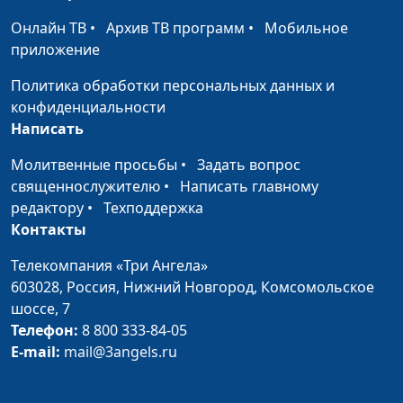
Онлайн ТВ
•
Архив ТВ программ
•
Мобильное
Язычество в
Валерий Малышев,
#464
приложение
христианстве
Сергей Давидоглу,
библеист, аспирант
Политика обработки персональных данных и
Российского
конфиденциальности
государственного
Написать
гуманитарного
Молитвенные просьбы
•
Задать вопрос
университета
священнослужителю
•
Написать главному
Народ Божий
Валерий Малышев,
#463
редактору
•
Техподдержка
соблюдает субботу
Сергей Давидоглу,
Контакты
библеист, аспирант
Телекомпания «Три Ангела»
Российского
603028,
Россия, Нижний Новгород,
Комсомольское
государственного
шоссе, 7
гуманитарного
Телефон:
8 800 333-84-05
университета
E-mail:
mail@3angels.ru
Тело как храм Святого
Валерий Малышев,
#462
Духа
Сергей Давидоглу,