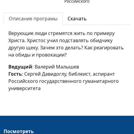
Российского
государственного
гуманитарного
Описание програмы
Скачать
университета
Верующие люди стремятся жить по примеру
Зачем человеку
Валерий Малышев,
#466
Христа. Христос учил подставлять обидчику
церковь?
Сергей Давидоглу,
другую щеку. Зачем это делать? Как реагировать
библеист, аспирант
на обиды и провокации?
Российского
государственного
Ведущий
: Валерий Малышев
гуманитарного
Гость
: Сергей Давидоглу, библеист, аспирант
университета
Российского государственного гуманитарного
университета
Культурные
Валерий Малышев,
#465
особенности и суть
Сергей Давидоглу,
веры
библеист, аспирант
Российского
государственного
гуманитарного
Посмотреть
университета