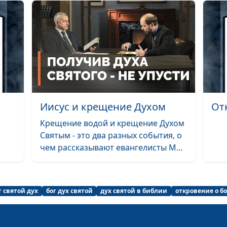
Смерть и воск
Остаток и его 
Иисус и крещение Духом
От
Крещение водой и крещение Духом
Святым - это два разных события, о
чем рассказывают евангелисты М...
Второе пришес
т святой дух
бог дух святой
дух святой в библии
откровение о бо
Служение Христ
небесном свят