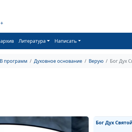
Возрастание в
Христе
2+
Оправдание по
оархив
Литература
Написать
План спасения
ТВ программ
Духовное основание
Верую
Бог Дух 
Великая борьб
Грехопадение
Сотворение жи
Бог Дух Свято