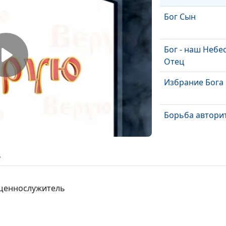
Бог Сын
Бог - наш Небе
Отец
Избрание Бога
Борьба автори
Новая Земля
ь
ященнослужитель
Тысячелетнее 
и конец греха