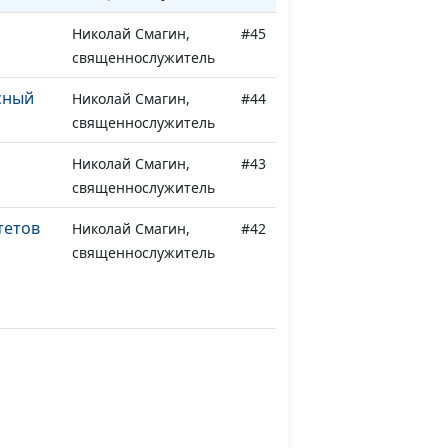
Николай Смагин,
#45
священнослужитель
сный
Николай Смагин,
#44
священнослужитель
Николай Смагин,
#43
священнослужитель
тетов
Николай Смагин,
#42
священнослужитель
Евгений
#41
Владимирович
Зайцев, доктор
богословия
царство
Евгений
#40
Владимирович