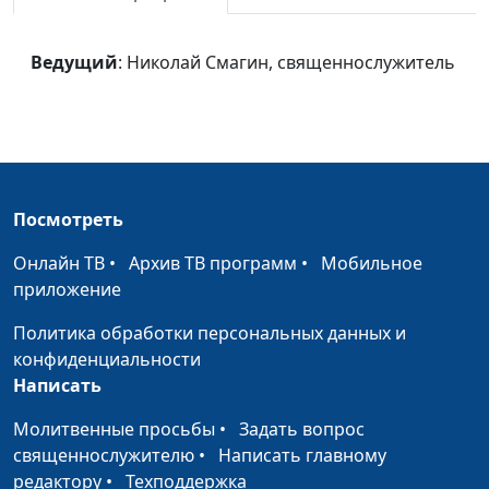
Тысячелетнее царство
Евгений
#40
и конец греха
Владимирович Зайцев,
Ведущий
: Николай Смагин, священнослужитель
доктор богословия
Смерть и воскресение
Евгений
#39
Владимирович Зайцев,
доктор богословия
Посмотреть
Остаток и его миссия
Евгений
#38
Владимирович Зайцев,
Онлайн ТВ
•
Архив ТВ программ
•
Мобильное
доктор богословия
приложение
Второе пришествие
Евгений
#37
Политика обработки персональных данных и
Владимирович Зайцев,
конфиденциальности
доктор богословия
Написать
Служение Христа в
Евгений
#36
Молитвенные просьбы
•
Задать вопрос
небесном святилище
Владимирович Зайцев,
священнослужителю
•
Написать главному
доктор богословия
редактору
•
Техподдержка