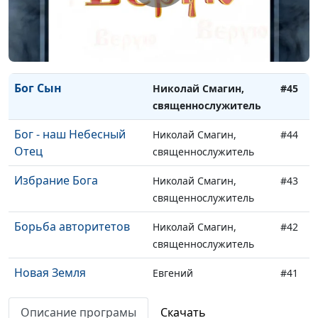
священнослужитель
Бог Дух Святой
Николай Смагин,
#46
священнослужитель
Бог Сын
Николай Смагин,
#45
священнослужитель
Бог - наш Небесный
Николай Смагин,
#44
Отец
священнослужитель
Избрание Бога
Николай Смагин,
#43
священнослужитель
Борьба авторитетов
Николай Смагин,
#42
священнослужитель
Новая Земля
Евгений
#41
Владимирович Зайцев,
доктор богословия
Описание програмы
Скачать