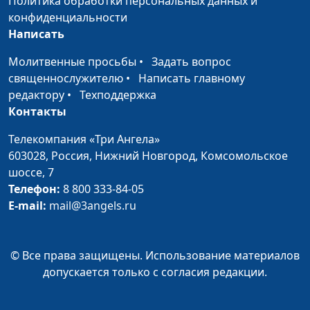
Политика обработки персональных данных и
Как жить, если я
Евгений Зайцев,
#372
конфиденциальности
потерял близкого
к.филос.н., доктор
Написать
человека?
богословия
Молитвенные просьбы
•
Задать вопрос
Как жить, если меня
Евгений Зайцев,
#371
священнослужителю
•
Написать главному
никто не любит?
к.филос.н., доктор
редактору
•
Техподдержка
богословия
Контакты
Как жить, если я не
Евгений Зайцев,
#370
Телекомпания «Три Ангела»
вижу смысла в жизни?
к.филос.н., доктор
603028,
Россия, Нижний Новгород,
Комсомольское
богословия
шоссе, 7
Как жить, если я
Телефон:
8 800 333-84-05
Евгений Зайцев,
#369
запутался в советах?
E-mail:
mail@3angels.ru
к.филос.н., доктор
богословия
Как жить, если я не
Евгений Зайцев,
#368
© Все права защищены. Использование материалов
понимаю Бога?
к.филос.н., доктор
допускается только с согласия редакции.
богословия