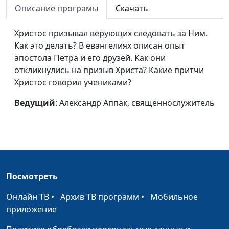
Как жить, если вокруг
Евгений Зайцев,
#377
Описание програмы
Скачать
столько
к.филос.н., доктор
несправедливости?
богословия
Христос призывал верующих следовать за Ним.
Как это делать? В евангелиях описан опыт
Как жить, если у меня
Евгений Зайцев,
#376
апостола Петра и его друзей. Как они
неизлечимая
к.филос.н., доктор
откликнулись на призыв Христа? Какие притчи
болезнь?
богословия
Христос говорил учениками?
Как жить, если давит
Евгений Зайцев,
#375
Ведущий
: Александр Аппак, священнослужитель
чувство вины?
к.филос.н., доктор
богословия
Как жить, если меня
Евгений Зайцев,
#374
тревожит будущее?
к.филос.н., доктор
богословия
Посмотреть
Как жить, если моя
Евгений Зайцев,
#373
Онлайн ТВ
•
Архив ТВ программ
•
Мобильное
семья разрушена?
к.филос.н., доктор
приложение
богословия