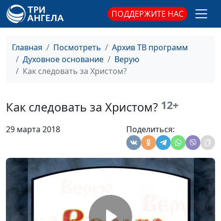
священнослужитель
ПОДДЕРЖИТЕ НАС
Зачем нужно
Александр Аппак,
#389
молиться?
священнослужитель
Главная
Посмотреть
Архив ТВ программ
Божье прощение
Александр Аппак,
#388
Духовное основание
Верую
священнослужитель
Как следовать за Христом?
Возвращение к
Александр Аппак,
#387
Небесному Отцу
священнослужитель
12+
Как следовать за Христом?
Верность
Александр Аппак,
#386
29 марта 2018
Поделиться:
христианскому
священнослужитель
призванию
Зачем нужно
Александр Аппак,
#385
послушание?
священнослужитель
Духовное возрастание
Александр Аппак,
#384
(вторая часть)
священнослужитель