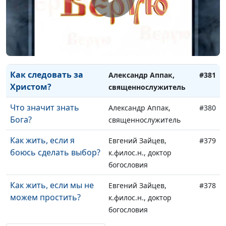
Духовное возрастание
Александр Аппак,
#383
(первая часть)
священнослужитель
«По обетованию -
Александр Аппак,
#382
наследники»
священнослужитель
Как следовать за
Александр Аппак,
#381
Христом?
священнослужитель
Что значит знать
Александр Аппак,
#380
Бога?
священнослужитель
Как жить, если я
Евгений Зайцев,
#379
боюсь сделать выбор?
к.филос.н., доктор
богословия
Как жить, если мы не
Евгений Зайцев,
#378
можем простить?
к.филос.н., доктор
богословия