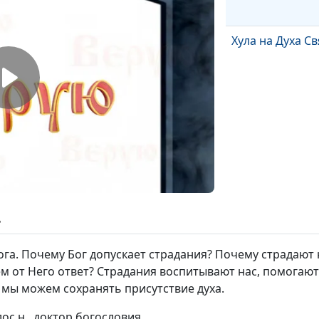
Хула на Духа С
ь
Америка в биб
пророчествах
га. Почему Бог допускает страдания? Почему страдают 
м от Него ответ? Страдания воспитывают нас, помогают
 мы можем сохранять присутствие духа.
лос.н., доктор богословия