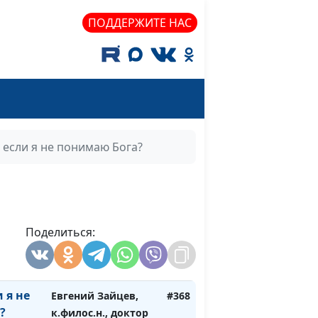
богословия
ПОДДЕРЖИТЕ НАС
я
Евгений Зайцев,
#372
ого
к.филос.н., доктор
богословия
 меня
Евгений Зайцев,
#371
?
к.филос.н., доктор
богословия
, если я не понимаю Бога?
я не
Евгений Зайцев,
#370
жизни?
к.филос.н., доктор
богословия
я
Поделиться:
Евгений Зайцев,
#369
етах?
к.филос.н., доктор
богословия
 я не
Евгений Зайцев,
#368
?
к.филос.н., доктор