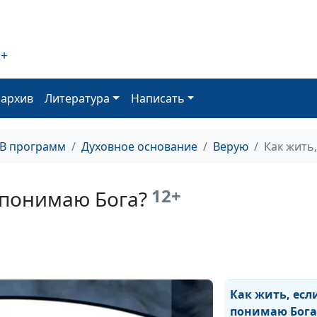
Как жить, если 
2+
потерял близк
человека?
оархив
Литература
Написать
Как жить, если
никто не любит
ТВ программ
Духовное основание
Верую
Как жить
Как жить, если 
вижу смысла в 
12+
е понимаю Бога?
Как жить, если 
запутался в сов
Как жить, если
понимаю Бога