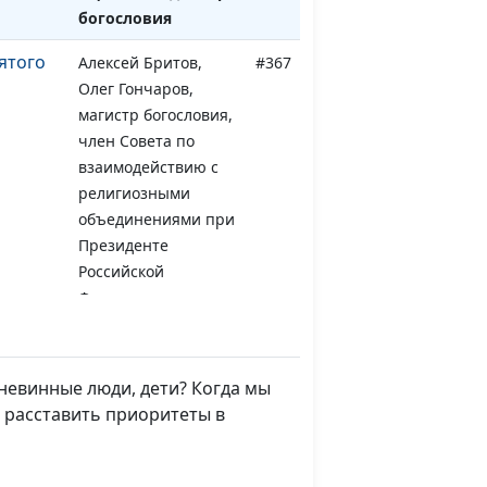
богословия
вятого
Алексей Бритов,
#367
Олег Гончаров,
магистр богословия,
член Совета по
взаимодействию с
религиозными
объединениями при
Президенте
Российской
Федерации
лейских
Алексей Бритов,
#366
Олег Гончаров,
невинные люди, дети? Когда мы
магистр богословия,
 расставить приоритеты в
член Совета по
взаимодействию с
религиозными