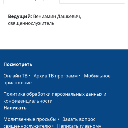
Книга Судей
Вениамин Дашкевич,
#329
священнослужитель
Ведущий
: Вениамин Дашкевич,
Книга Иисуса Навина
Вениамин Дашкевич,
#328
священнослужитель
священнослужитель
Книга Второзаконие
Вениамин Дашкевич,
#327
священнослужитель
Книга Чисел
Вениамин Дашкевич,
#326
священнослужитель
Посмотреть
Книга Левит
Вениамин Дашкевич,
#325
Онлайн ТВ
•
Архив ТВ программ
•
Мобильное
священнослужитель
приложение
Книга Исход
Вениамин Дашкевич,
#324
Политика обработки персональных данных и
священнослужитель
конфиденциальности
Написать
Книга Бытие
Вениамин Дашкевич,
#323
Молитвенные просьбы
•
священнослужитель
Задать вопрос
священнослужителю
•
Написать главному