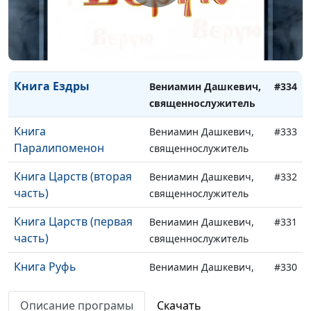
священнослужитель
Книга Есфирь
Вениамин Дашкевич,
#335
священнослужитель
Книга Ездры
Вениамин Дашкевич,
#334
священнослужитель
Книга
Вениамин Дашкевич,
#333
Паралипоменон
священнослужитель
Книга Царств (вторая
Вениамин Дашкевич,
#332
часть)
священнослужитель
Книга Царств (первая
Вениамин Дашкевич,
#331
часть)
священнослужитель
Книга Руфь
Вениамин Дашкевич,
#330
священнослужитель
Описание програмы
Скачать