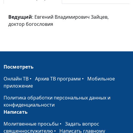
доктор богословия
Крещение
Ведущий
: Евгений Владимирович Зайцев,
Евгений
#27
доктор богословия
Владимирович Зайцев,
доктор богословия
Единство в теле
Евгений
#26
Христа
Владимирович Зайцев,
доктор богословия
Посмотреть
Церковь
Евгений
#25
Владимирович Зайцев,
Онлайн ТВ
•
Архив ТВ программ
•
Мобильное
доктор богословия
приложение
Возрастание во
Евгений
#24
Политика обработки персональных данных и
Христе
Владимирович Зайцев,
конфиденциальности
доктор богословия
Написать
Спасение во Христе
Евгений
#23
Молитвенные просьбы
•
Задать вопрос
Владимирович Зайцев,
священнослужителю
•
Написать главному