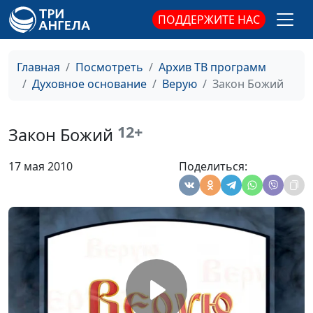
ПОДДЕРЖИТЕ НАС
Второе пришествие
Евгений
#37
Владимирович Зайцев,
доктор богословия
Главная
Посмотреть
Архив ТВ программ
Духовное основание
Верую
Закон Божий
Служение Христа в
Евгений
#36
небесном святилище
Владимирович Зайцев,
доктор богословия
12+
Закон Божий
Брак и семья
Евгений
#35
17 мая 2010
Поделиться:
Владимирович Зайцев,
доктор богословия
Христианский образ
Евгений
#34
жизни
Владимирович Зайцев,
доктор богословия
Доверенное
Евгений
#33
управление
Владимирович Зайцев,
доктор богословия