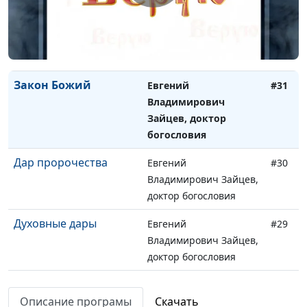
Суббота
Евгений
#32
Владимирович Зайцев,
доктор богословия
Закон Божий
Евгений
#31
Владимирович
Зайцев, доктор
богословия
Дар пророчества
Евгений
#30
Владимирович Зайцев,
доктор богословия
Духовные дары
Евгений
#29
Владимирович Зайцев,
доктор богословия
Вечеря Господня
Евгений
#28
Описание програмы
Скачать
Владимирович Зайцев,