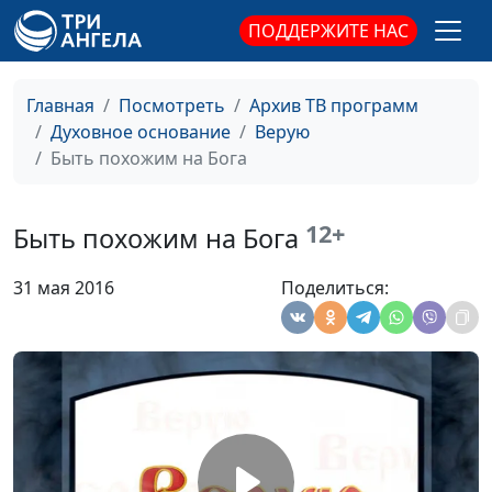
священнослужитель
ПОДДЕРЖИТЕ НАС
Как не потерять
Юлия Синицына,
#278
вечную жизнь?
Павел Жуков,
Главная
Посмотреть
Архив ТВ программ
священнослужитель
Духовное основание
Верую
Быть похожим на Бога
Как почитать Бога?
Юлия Синицына,
#277
Павел Жуков,
священнослужитель
12+
Быть похожим на Бога
Разочарование в Боге
Юлия Синицына,
#276
31 мая 2016
Поделиться:
Павел Жуков,
священнослужитель
Смысл религиозных
Юлия Синицына,
#275
обрядов
Павел Жуков,
священнослужитель
Роль женщины
Юлия Синицына,
#274
Павел Жуков,