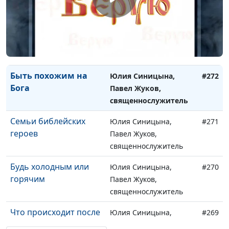
священнослужитель
Уверенность в
Юлия Синицына,
#273
спасении
Павел Жуков,
священнослужитель
Быть похожим на
Юлия Синицына,
#272
Бога
Павел Жуков,
священнослужитель
Семьи библейских
Юлия Синицына,
#271
героев
Павел Жуков,
священнослужитель
Будь холодным или
Юлия Синицына,
#270
горячим
Павел Жуков,
священнослужитель
Что происходит после
Юлия Синицына,
#269
смерти?
Павел Жуков,