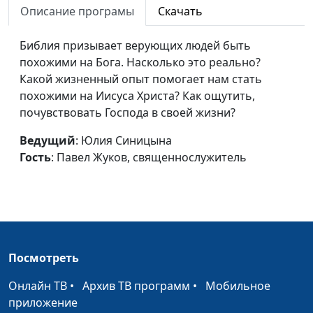
Описание програмы
Скачать
священнослужитель
Значение денег для
Юлия Синицына,
#268
Библия призывает верующих людей быть
христианина
Павел Жуков,
похожими на Бога. Насколько это реально?
священнослужитель
Какой жизненный опыт помогает нам стать
похожими на Иисуса Христа? Как ощутить,
Здоровье и
Юлия Синицына,
#267
почувствовать Господа в своей жизни?
духовность
Павел Жуков,
священнослужитель
Ведущий
: Юлия Синицына
Гость
: Павел Жуков, священнослужитель
Что такое святыня?
Юлия Синицына,
#266
Павел Жуков,
священнослужитель
Через кого говорит
Юлия Синицына,
#265
Бог?
Павел Жуков,
Посмотреть
священнослужитель
Онлайн ТВ
•
Архив ТВ программ
•
Мобильное
Что нужно для
Юлия Синицына,
#264
приложение
спасения?
Павел Жуков,