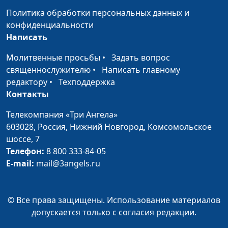
священнослужитель
Политика обработки персональных данных и
конфиденциальности
Благословение через
Юлия Синицына,
#263
Написать
прикосновение
Борис Протасевич,
ректор Заокской
Молитвенные просьбы
•
Задать вопрос
Духовной Академии,
священнослужителю
•
Написать главному
магистр богословия
редактору
•
Техподдержка
Контакты
Выражение
Юлия Синицына,
#262
благословения в
Борис Протасевич,
Телекомпания «Три Ангела»
действии
ректор Заокской
603028,
Россия, Нижний Новгород,
Комсомольское
Духовной Академии,
шоссе, 7
магистр богословия
Телефон:
8 800 333-84-05
E-mail:
mail@3angels.ru
Важность словесных
Юлия Синицына,
#261
благословений
Борис Протасевич,
ректор Заокской
© Все права защищены. Использование материалов
Духовной Академии,
допускается только с согласия редакции.
магистр богословия