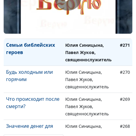
священнослужитель
Быть похожим на Бога
Юлия Синицына,
#272
Павел Жуков,
священнослужитель
Семьи библейских
Юлия Синицына,
#271
героев
Павел Жуков,
священнослужитель
Будь холодным или
Юлия Синицына,
#270
горячим
Павел Жуков,
священнослужитель
Что происходит после
Юлия Синицына,
#269
смерти?
Павел Жуков,
священнослужитель
Значение денег для
Юлия Синицына,
#268
христианина
Павел Жуков,