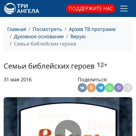
священнослужитель
ПОДДЕРЖИТЕ НАС
Как почитать Бога?
Юлия Синицына,
#277
Павел Жуков,
Главная
Посмотреть
Архив ТВ программ
священнослужитель
Духовное основание
Верую
Семьи библейских героев
Разочарование в Боге
Юлия Синицына,
#276
Павел Жуков,
священнослужитель
12+
Семьи библейских героев
Смысл религиозных
Юлия Синицына,
#275
31 мая 2016
Поделиться:
обрядов
Павел Жуков,
священнослужитель
Роль женщины
Юлия Синицына,
#274
Павел Жуков,
священнослужитель
Уверенность в
Юлия Синицына,
#273
спасении
Павел Жуков,