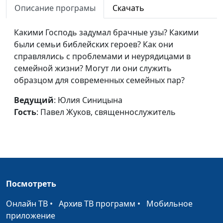
Описание програмы
Скачать
священнослужитель
Здоровье и
Юлия Синицына,
#267
Какими Господь задумал брачные узы? Какими
духовность
Павел Жуков,
были семьи библейских героев? Как они
священнослужитель
справлялись с проблемами и неурядицами в
семейной жизни? Могут ли они служить
Что такое святыня?
Юлия Синицына,
#266
образцом для современных семейных пар?
Павел Жуков,
священнослужитель
Ведущий
: Юлия Синицына
Гость
: Павел Жуков, священнослужитель
Через кого говорит
Юлия Синицына,
#265
Бог?
Павел Жуков,
священнослужитель
Что нужно для
Юлия Синицына,
#264
спасения?
Павел Жуков,
Посмотреть
священнослужитель
Онлайн ТВ
•
Архив ТВ программ
•
Мобильное
Благословение через
Юлия Синицына,
#263
приложение
прикосновение
Борис Протасевич,