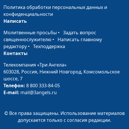
ректор Заокской
Политика обработки персональных данных и
Духовной Академии,
конфиденциальности
магистр богословия
Написать
Выражение
Юлия Синицына,
#262
Молитвенные просьбы
•
Задать вопрос
благословения в
Борис Протасевич,
священнослужителю
•
Написать главному
действии
ректор Заокской
редактору
•
Техподдержка
Духовной Академии,
Контакты
магистр богословия
Телекомпания «Три Ангела»
Важность словесных
Юлия Синицына,
#261
603028,
Россия, Нижний Новгород,
Комсомольское
благословений
Борис Протасевич,
шоссе, 7
ректор Заокской
Телефон:
8 800 333-84-05
Духовной Академии,
E-mail:
mail@3angels.ru
магистр богословия
Значение
Юлия Синицына,
#260
© Все права защищены. Использование материалов
благословения
Борис Протасевич,
допускается только с согласия редакции.
ректор Заокской
Духовной Академии,