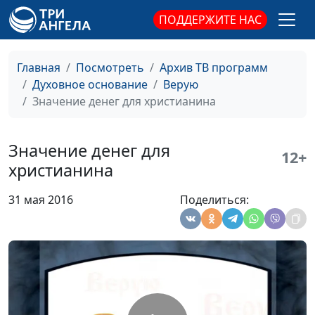
обрядов
Павел Жуков,
ПОДДЕРЖИТЕ НАС
священнослужитель
Роль женщины
Юлия Синицына,
#274
Главная
Посмотреть
Архив ТВ программ
Павел Жуков,
Духовное основание
Верую
священнослужитель
Значение денег для христианина
Уверенность в
Юлия Синицына,
#273
спасении
Павел Жуков,
Значение денег для
12+
священнослужитель
христианина
Быть похожим на Бога
Юлия Синицына,
#272
31 мая 2016
Поделиться:
Павел Жуков,
священнослужитель
Семьи библейских
Юлия Синицына,
#271
героев
Павел Жуков,
священнослужитель
Будь холодным или
Юлия Синицына,
#270