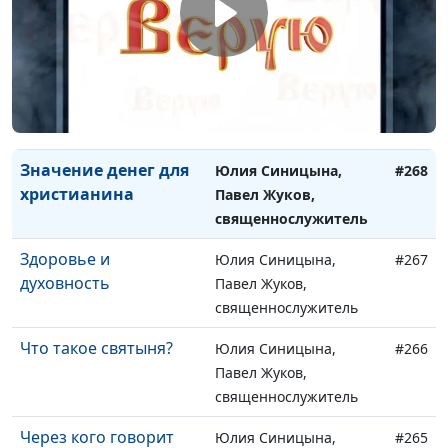
горячим
Павел Жуков,
священнослужитель
Что происходит после
Юлия Синицына,
#269
смерти?
Павел Жуков,
священнослужитель
Значение денег для
Юлия Синицына,
#268
христианина
Павел Жуков,
священнослужитель
Здоровье и
Юлия Синицына,
#267
духовность
Павел Жуков,
священнослужитель
Что такое святыня?
Юлия Синицына,
#266
Павел Жуков,
священнослужитель
Через кого говорит
Юлия Синицына,
#265