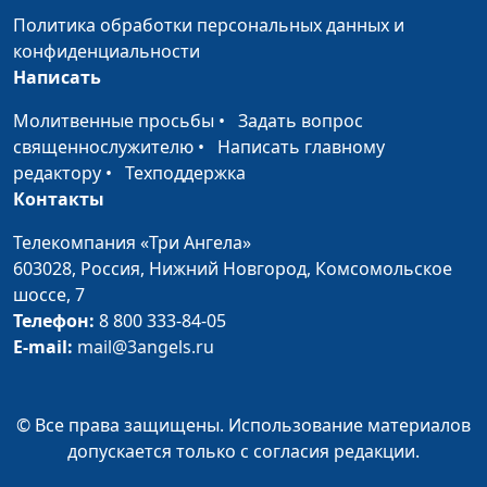
благословений
Борис Протасевич,
Политика обработки персональных данных и
ректор Заокской
конфиденциальности
Духовной Академии,
Написать
магистр богословия
Молитвенные просьбы
•
Задать вопрос
Значение
Юлия Синицына,
#260
священнослужителю
•
Написать главному
благословения
Борис Протасевич,
редактору
•
Техподдержка
ректор Заокской
Контакты
Духовной Академии,
Телекомпания «Три Ангела»
магистр богословия
603028,
Россия, Нижний Новгород,
Комсомольское
Иисус Христос и наши
Дмитрий Булатов,
#259
шоссе, 7
семейные проблемы
священнослужитель,
Телефон:
8 800 333-84-05
Борис Протасевич,
E-mail:
mail@3angels.ru
ректор Заокской
Духовной Академии,
магистр богословия
© Все права защищены. Использование материалов
допускается только с согласия редакции.
Роль мужчины в
Дмитрий Булатов,
#258