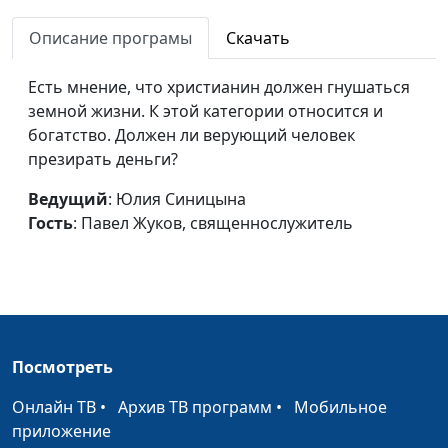
Бог?
Павел Жуков,
Описание програмы
Скачать
священнослужитель
Что нужно для
Юлия Синицына,
#264
Есть мнение, что христианин должен гнушаться
спасения?
Павел Жуков,
земной жизни. К этой категории относится и
священнослужитель
богатство. Должен ли верующий человек
презирать деньги?
Благословение через
Юлия Синицына,
#263
прикосновение
Борис Протасевич,
Ведущий
: Юлия Синицына
ректор Заокской
Гость
: Павел Жуков, священнослужитель
Духовной Академии,
магистр богословия
Выражение
Юлия Синицына,
#262
благословения в
Борис Протасевич,
действии
ректор Заокской
Посмотреть
Духовной Академии,
магистр богословия
Онлайн ТВ
•
Архив ТВ программ
•
Мобильное
приложение
Важность словесных
Юлия Синицына,
#261