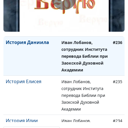
История Эсфири
Иван Лобанов,
#237
сотрудник Института
перевода Библии при
Заокской Духовной
Академии
История Даниила
Иван Лобанов,
#236
сотрудник Института
перевода Библии при
Заокской Духовной
Академии
История Елисея
Иван Лобанов,
#235
сотрудник Института
перевода Библии при
Заокской Духовной
Академии
История Илии
Иван Лобанов,
#234
сотрудник Института