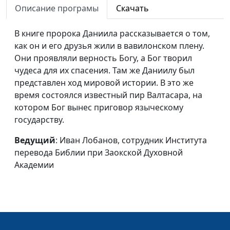
Описание програмы
Скачать
перевода Библии при
Заокской Духовной
В книге пророка Даниила рассказывается о том,
Академии
как он и его друзья жили в вавилонском плену.
Разделенное царство
Они проявляли верность Богу, а Бог творил
Иван Лобанов,
#233
чудеса для их спасения. Там же Даниилу был
сотрудник Института
представлен ход мировой истории. В это же
перевода Библии при
время состоялся известный пир Валтасара, на
Заокской Духовной
котором Бог вынес приговор языческому
Академии
государству.
Песнь Песней
Иван Лобанов,
#232
Ведущий
: Иван Лобанов, сотрудник Института
сотрудник Института
перевода Библии при Заокской Духовной
перевода Библии при
Академии
Заокской Духовной
Академии
Супружество как
Роман Гейкер, магистр
#231
воплощенное
богословия
Евангелие