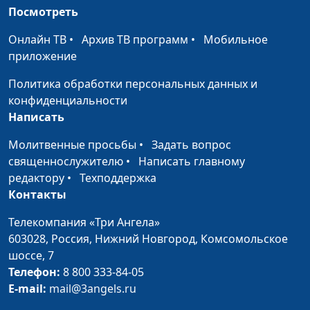
Посмотреть
Совершенство
Роман Гейкер, магистр
#230
богословия
Онлайн ТВ
•
Архив ТВ программ
•
Мобильное
приложение
Следует ли заставлять
Роман Гейкер, магистр
#229
себя делать то, что
богословия
Политика обработки персональных данных и
предписано в Библии
конфиденциальности
Написать
Чувство вины
Роман Гейкер, магистр
#228
богословия
Молитвенные просьбы
•
Задать вопрос
священнослужителю
•
Написать главному
Библия как пособие
Роман Гейкер, магистр
#227
редактору
•
Техподдержка
по воспитанию детей
богословия
Контакты
Путь ко злу
Роман Гейкер, магистр
#226
Телекомпания «Три Ангела»
богословия
603028,
Россия, Нижний Новгород,
Комсомольское
шоссе, 7
Три истории в притче
Роман Гейкер, магистр
#225
Телефон:
8 800 333-84-05
о блудном сыне
богословия
E-mail:
mail@3angels.ru
Что делать с
Роман Гейкер, магистр
#224