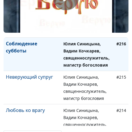
Защита Бога
Юлия Синицына,
#217
Вадим Кочкарев,
священнослужитель,
магистр богословия
Соблюдение
Юлия Синицына,
#216
субботы
Вадим Кочкарев,
священнослужитель,
магистр богословия
Неверующий супруг
Юлия Синицына,
#215
Вадим Кочкарев,
священнослужитель,
магистр богословия
Любовь ко врагу
Юлия Синицына,
#214
Вадим Кочкарев,
священнослужитель,
магистр богословия