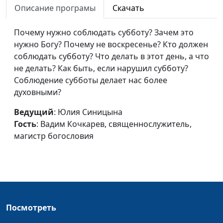
Описание програмы
Скачать
Пророки от Бога
Юлия Синицына,
#213
Почему нужно соблюдать субботу? Зачем это
Вадим Кочкарев,
нужно Богу? Почему не воскресенье? Кто должен
священнослужитель,
соблюдать субботу? Что делать в этот день, а что
магистр богословия
не делать? Как быть, если нарушил субботу?
Дар языков
Юлия Синицына,
#212
Соблюдение субботы делает нас более
Вадим Кочкарев,
духовными?
священнослужитель,
Ведущий
: Юлия Синицына
магистр богословия
Гость
: Вадим Кочкарев, священнослужитель,
Вера
Юлия Синицына,
#211
магистр богословия
Вадим Кочкарев,
священнослужитель,
магистр богословия
Спасение от греха
Юлия Синицына,
#210
Вадим Кочкарев,
Посмотреть
священнослужитель,