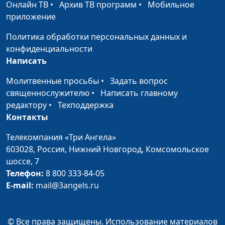
магистр богословия
Онлайн ТВ
•
Архив ТВ программ
•
Мобильное
приложение
Отступление от Бога
Юлия Синицына,
#209
Вадим Кочкарев,
Политика обработки персональных данных и
священнослужитель,
конфиденциальности
магистр богословия
Написать
Мечты
Довгель Андрей
#208
Молитвенные просьбы
•
Задать вопрос
Викторович,
священнослужителю
•
Написать главному
священнослужитель
редактору
•
Техподдержка
Контакты
Отношение к семье
Довгель Андрей
#207
Викторович,
Телекомпания «Три Ангела»
священнослужитель
603028,
Россия, Нижний Новгород,
Комсомольское
шоссе, 7
Божьи законы
Довгель Андрей
#206
Телефон:
8 800 333-84-05
Викторович,
E-mail:
mail@3angels.ru
священнослужитель
Влияние людей
Довгель Андрей
#205
© Все права защищены. Использование материалов
Викторович,