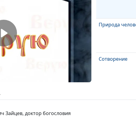
Природа челов
Сотворение
Дух Святой
ь
ич Зайцев, доктор богословия
Сын Божий