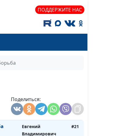
Зайцев, доктор
ПОДДЕРЖИТЕ НАС
богословия
о
Евгений
#24
Владимирович
Зайцев, доктор
богословия
исте
Евгений
#23
борьба
Владимирович
Зайцев, доктор
богословия
и
Евгений
#22
исуса
Поделиться:
Владимирович
Зайцев, доктор
богословия
ба
Евгений
#21
Владимирович