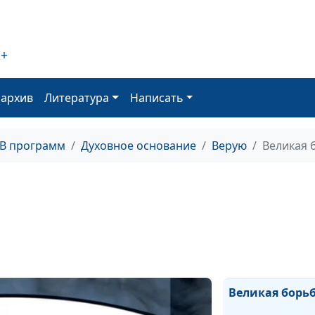
2+
Возрастание в
Христе
оархив
Литература
Написать
Спасение во Хр
ТВ программ
Духовное основание
Верую
Великая 
Жизнь, смерть 
воскресение И
Христа
Великая борь