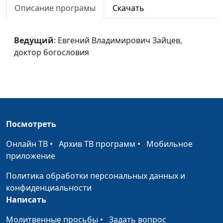
Описание програмы
Скачать
Владимирович Зайцев,
доктор богословия
Откровение о Боге
Ведущий
: Евгений Владимирович Зайцев,
Евгений
#16
Отце
доктор богословия
Владимирович Зайцев,
доктор богословия
Божество
Евгений
#15
Владимирович Зайцев,
доктор богословия
Посмотреть
Слово Божье
Евгений
#14
Владимирович Зайцев,
Онлайн ТВ
•
Архив ТВ программ
•
Мобильное
доктор богословия
приложение
Жизнь будущего века
Лобанов Иван
#13
Политика обработки персональных данных и
Викторович
конфиденциальности
Написать
Воскресение из
Лобанов Иван
#12
мертвых
Викторович
Молитвенные просьбы
•
Задать вопрос