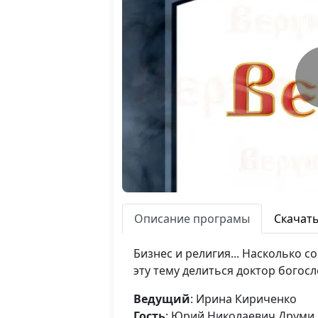
Описание програмы
Скачат
Бизнес и религия... Насколько 
эту тему делиться доктор бого
Ведущий
: Ирина Кириченко
Гость
: Юрий Николаевич Друми,