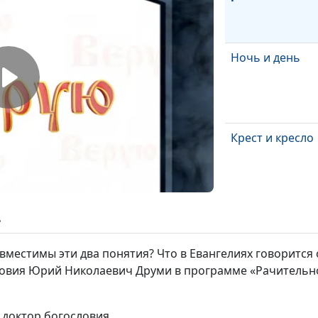
Ночь и день
Крест и кресло
Аминь и камен
ь
совместимы эти два понятия? Что в Евангелиях говоритс
словия Юрий Николаевич Друми в программе «Рачительно
Тело и дело
 доктор богословия