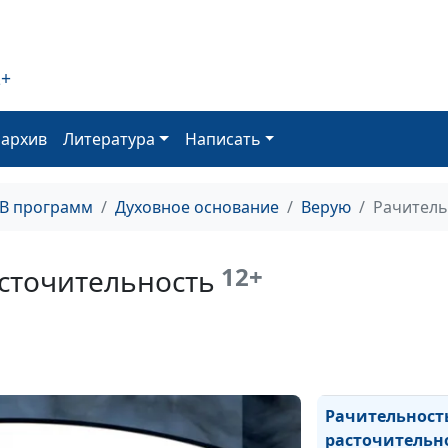
2+
Как становятся
атеистами
оархив
Литература
Написать
Дом и Дух
ТВ программ
Духовное основание
Верую
Рачитель
12+
асточительность
Не напрасно
Рачительност
расточительн