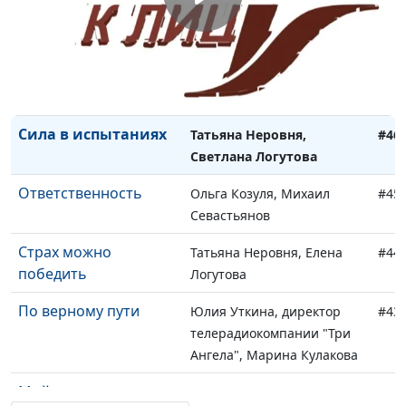
На обломках
Ольга Козуля, Валентина
#48
прошлой жизни
Зайцева
Бог восполнит всякую
Ольга Козуля, Марина
#47
нужду
Умилина
Сила в испытаниях
Татьяна Неровня,
#46
Светлана Логутова
Ответственность
Ольга Козуля, Михаил
#45
Севастьянов
Страх можно
Татьяна Неровня, Елена
#44
победить
Логутова
По верному пути
Юлия Уткина, директор
#43
телерадиокомпании "Три
Ангела", Марина Кулакова
Мой дом - моя
Юлия Уткина, директор
#42