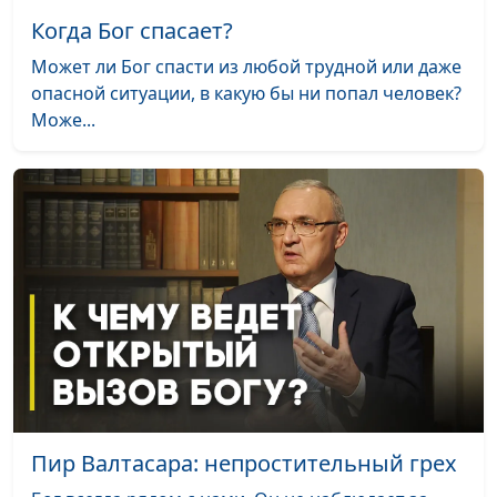
священнослужитель
Когда Бог спасает?
Проблемы в жизни - Бог
Юлия Синицына,
#1
Может ли Бог спасти из любой трудной или даже
отвернулся?
Андрей Демидов,
опасной ситуации, в какую бы ни попал человек?
священнослужитель
Може...
Что есть святость?
Юлия Синицына,
#1
Андрей Демидов,
священнослужитель
Порядок в жизни и
Юлия Синицына,
#1
духовность: точки
Андрей Демидов,
соприкосновения
священнослужитель
Христианский принцип
Юлия Синицына,
#1
честности, или Как не стать
Андрей Демидов,
лицемером
священнослужитель
Христианские принципы
Юлия Синицына,
#1
Пир Валтасара: непростительный грех
для настоящих мужчин
Андрей Демидов,