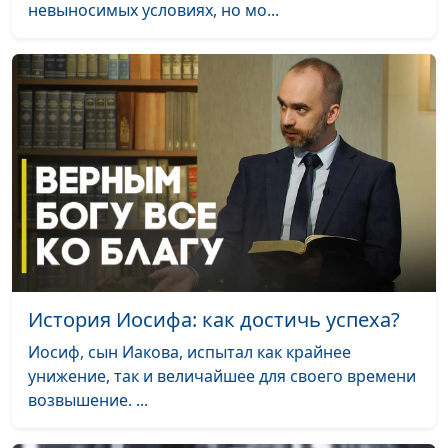
невыносимых условиях, но мо...
Ангелы существуют?
Юлия Синицына,
#1
Сергей Давидоглу,
библеист, аспирант
Российского
государственного
гуманитарного
университета
Уроки древней истории:
Юлия Синицына,
#1
вавилонский плен Израиля
Сергей Давидоглу,
библеист, аспирант
Российского
государственного
История Иосифа: как достичь успеха?
гуманитарного
Иосиф, сын Иакова, испытал как крайнее
университета
унижение, так и величайшее для своего времени
Вера, которой желает Бог
Юлия Синицына,
#1
возвышение. ...
Сергей Давидоглу,
библеист, аспирант