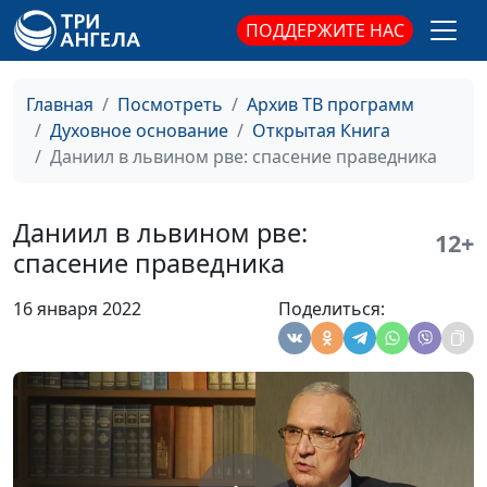
Алексей Дедов,
ПОДДЕРЖИТЕ НАС
священнослужитель,
магистр молодежного
служения
Главная
Посмотреть
Архив ТВ программ
Духовное основание
Открытая Книга
Царь Езекия: исцеление от
Юлия Синицына,
#1
Даниил в львином рве: спасение праведника
смертельной болезни
Алексей Дедов,
священнослужитель,
магистр молодежного
Даниил в львином рве:
12+
служения
спасение праведника
Когда Бог отвечает?
Юлия Синицына,
#1
16 января 2022
Поделиться:
Геннадий Новиков,
священнослужитель
Пророчества о Христе
Юлия Синицына,
#1
Геннадий Новиков,
священнослужитель
В чьих руках наша судьба?
Юлия Синицына,
#1