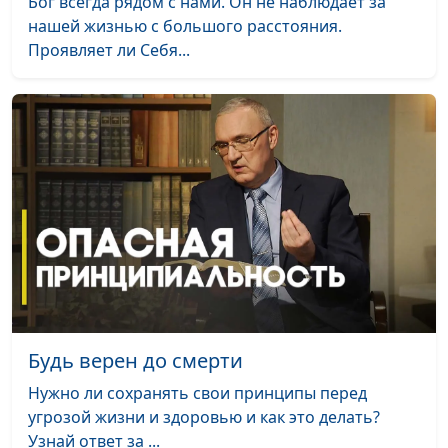
Бог всегда рядом с нами. Он не наблюдает за
священнослужитель
нашей жизнью с большого расстояния.
Старость в радость, или
Юлия Синицына,
#1
Проявляет ли Себя...
Божьи благословения для
Андрей Демидов,
старых людей
священнослужитель
Правила жизни во время
Юлия Синицына,
#1
пандемии
Андрей Демидов,
священнослужитель
Как спасти свою душу?
Юлия Синицына,
#1
Андрей Качалаба,
священнослужитель,
доктор практической
теологии
Будь верен до смерти
Язык мой - враг мой
Юлия Синицына,
#1
Андрей Качалаба,
Нужно ли сохранять свои принципы перед
священнослужитель,
угрозой жизни и здоровью и как это делать?
доктор практической
Узнай ответ за ...