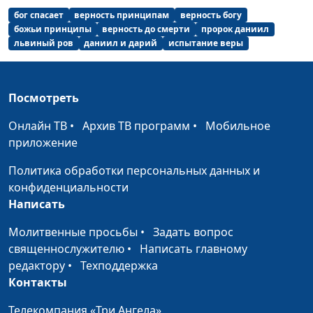
Лжепророки: кто это такие?
Юлия Синицына,
#1
бог спасает
верность принципам
верность богу
Андрей Качалаба,
божьи принципы
верность до смерти
пророк даниил
священнослужитель,
львиный ров
даниил и дарий
испытание веры
доктор практической
теологии
Посмотреть
Как улучшить духовное
Юлия Синицына,
#1
здоровье?
Андрей Качалаба,
Онлайн ТВ
•
Архив ТВ программ
•
Мобильное
священнослужитель,
приложение
доктор практической
Политика обработки персональных данных и
теологии
конфиденциальности
Хороший пастырь: кто он?
Юлия Синицына,
#1
Написать
Андрей Качалаба,
Молитвенные просьбы
•
Задать вопрос
священнослужитель,
священнослужителю
•
Написать главному
доктор практической
редактору
•
Техподдержка
теологии
Контакты
Как относиться к неудачам
Юлия Синицына,
#1
Телекомпания «Три Ангела»
и искушениям?
Андрей Качалаба,