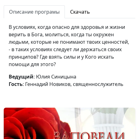
Геннадий Новиков,
Описание програмы
Скачать
священнослужитель
Сон о будущем
Юлия Синицына,
#1
В условиях, когда опасно для здоровья и жизни
Геннадий Новиков,
верить в Бога, молиться, когда ты окружен
священнослужитель
людьми, которые не понимают твоих ценностей,
- в таких условиях следует ли держаться своих
Быть верным своим
Юлия Синицына,
#1
принципов? Где взять силы и у Кого искать
принципам
Геннадий Новиков,
помощи для этого?
священнослужитель
Ведущий
: Юлия Синицына
День Господень: желанный
Юлия Синицына,
#1
Гость
: Геннадий Новиков, священнослужитель
или страшный?
Сергей Давидоглу,
библеист, аспирант
Российского
государственного
гуманитарного
университета
Почему Иона пошел против
Юлия Синицына,
#1