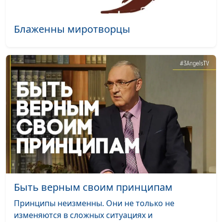
государственного
гуманитарного
Блаженны миротворцы
университета
История Иосифа: как
Юлия Синицына,
#1
достичь успеха?
Сергей Давидоглу,
библеист, аспирант
Российского
государственного
гуманитарного
университета
Исав и Иаков: обман,
Юлия Синицына,
#1
приведший к добру
Сергей Давидоглу,
библеист, аспирант
Российского
Быть верным своим принципам
государственного
гуманитарного
Принципы неизменны. Они не только не
университета
изменяются в сложных ситуациях и