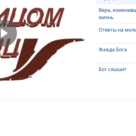
Вера, изменив
жизнь
Ответы на мол
Жажда Бога
Бог слышит
Глубина отчая
ь
Из тьмы в свет