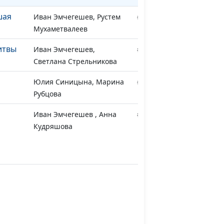
шая
Иван Эмчегешев, Рустем
#193
Мухаметвалеев
итвы
Иван Эмчегешев,
#192
Светлана Стрельникова
Юлия Синицына, Марина
#191
Рубцова
Иван Эмчегешев , Анна
#190
Кудряшова
нья
Иван Эмчегешев,
#189
Александр и Лилия
Самодуровы, сын Саша
Иван Эмчегешев , Андрей
#188
Кудряшов, Анна
Кудряшова, сын Даниил