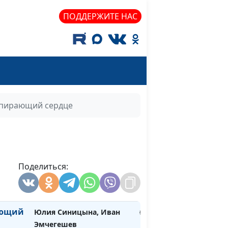
д
Иван Эмчегешев, Сергей
#200
ПОДДЕРЖИТЕ НАС
Белов
Иван Эмчегешев, Роман
#199
Валиулин
Иван Эмчегешев, Ян
#198
Заколодкин
тпирающий сердце
рылом
Иван Эмчегешев, Мария
#197
Синькова
 мечты
Любовь Русина , Светлана
#196
Крутова
Поделиться:
Любовь Русина, Светлана
#195
Макарова
ающий
Юлия Синицына, Иван
#194
Эмчегешев