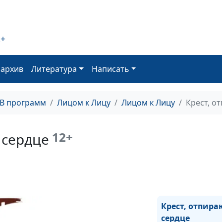
Запретный пло
сладок
2+
Новая жизнь
оархив
Литература
Написать
Доверие Богу
ТВ программ
Лицом к Лицу
Лицом к Лицу
Крест, о
Под Божьим к
12+
 сердце
Бог исполняет
В поисках Бога
Крест, отпир
сердце