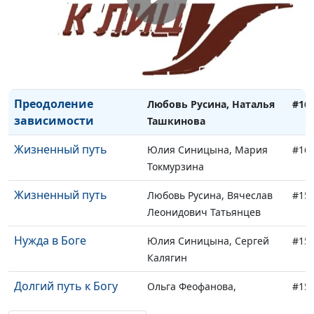
Любить и быть
Любовь Русина, Светлана
#16
любимой
Баринова
Вера и верность
Ольга Феофанова,
#16
ребенка
Анастасия Костерина
Преодоление
Любовь Русина, Наталья
#16
зависимости
Ташкинова
Жизненный путь
Юлия Синицына, Мария
#16
Токмурзина
Жизненный путь
Любовь Русина, Вячеслав
#15
Леонидович Татьянцев
Нужда в Боге
Юлия Синицына, Сергей
#15
Калягин
Долгий путь к Богу
Ольга Феофанова,
#15
Кириченко Ирина