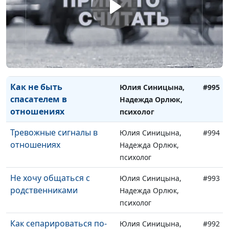
строить отношения
Надежда Орлюк,
психолог
Если чувствуешь себя
Мария Мараханова,
#996
лишним
Надежда Орлюк,
психолог
Как не быть
Юлия Синицына,
#995
спасателем в
Надежда Орлюк,
отношениях
психолог
Тревожные сигналы в
Юлия Синицына,
#994
отношениях
Надежда Орлюк,
психолог
Не хочу общаться с
Юлия Синицына,
#993
родственниками
Надежда Орлюк,
психолог
Как сепарироваться по-
Юлия Синицына,
#992