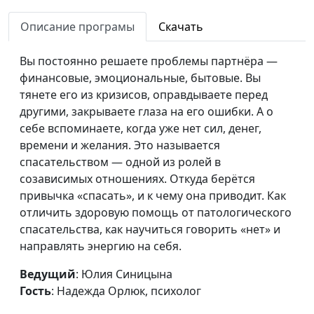
взрослому
Надежда Орлюк,
Описание програмы
Скачать
психолог
Как перестать стыдиться
Юлия Синицына,
#991
Вы постоянно решаете проблемы партнёра —
своих желаний
Надежда Орлюк,
финансовые, эмоциональные, бытовые. Вы
психолог
тянете его из кризисов, оправдываете перед
другими, закрываете глаза на его ошибки. А о
Как справиться с
Юлия Синицына,
#990
себе вспоминаете, когда уже нет сил, денег,
тревогой о будущем
Надежда Орлюк,
времени и желания. Это называется
психолог
спасательством — одной из ролей в
созависимых отношениях. Откуда берётся
Как перестать
Юлия Синицына,
#989
привычка «спасать», и к чему она приводит. Как
просыпаться по ночам
Надежда Орлюк,
отличить здоровую помощь от патологического
психолог
спасательства, как научиться говорить «нет» и
Тревога о здоровье: как
Мария Мараханова,
#988
направлять энергию на себя.
не поддаться панике
Надежда Орлюк,
Ведущий
: Юлия Синицына
психолог
Гость
: Надежда Орлюк, психолог
Как перестать заедать
Мария Мараханова,
#987