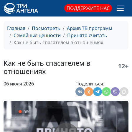
ПОДДЕРЖИТЕ НАС
Как жить, когда мир
Мария Мараханова,
#1001
Главная
Посмотреть
Архив ТВ программ
нестабилен
Надежда Орлюк,
Семейные ценности
Принято считать
психолог
Как не быть спасателем в отношениях
Как жить после утраты
Мария Мараханова,
#1000
Надежда Орлюк,
Как не быть спасателем в
12+
психолог
отношениях
Правильно ли всегда
Мария Мараханова,
#999
06 июля 2026
Поделиться:
соглашаться, лишь бы
Надежда Орлюк,
не конфликтовать?
психолог
Ответственны ли мы за
Мария Мараханова,
#998
чувства других людей?
Надежда Орлюк,
психолог
Страшно начать
Мария Мараханова,
#997