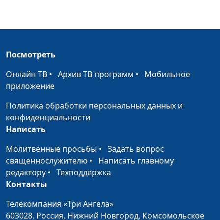
стресс
Надежда Орлюк,
психолог
Ненавижу свое тело,
Мария Мараханова,
#986
считаю калории
Надежда Орлюк,
Посмотреть
психолог
Онлайн ТВ
•
Архив ТВ программ
•
Мобильное
Когда стыдно брать
Мария Мараханова,
#985
приложение
деньги за работу
Надежда Орлюк,
психолог
Политика обработки персональных данных и
конфиденциальности
Как сохранить себя в
Мария Мараханова,
#984
Написать
токсичной рабочей
Надежда Орлюк,
среде
Молитвенные просьбы
•
Задать вопрос
психолог
священнослужителю
•
Написать главному
Как найти себя после
Мария Мараханова,
#983
редактору
•
Техподдержка
30...
Надежда Орлюк,
Контакты
психолог
Телекомпания «Три Ангела»
Жить прошлым. Чем это
Мария Мараханова,
#982
603028,
Россия, Нижний Новгород,
Комсомольское