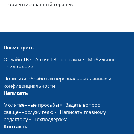
психолог, телесно-
ориентированный терапевт
ориентированный
терапевт
А что я чувствую...
Юлия Синицына,
#970
Ирина Полищук,
психолог, телесно-
Посмотреть
ориентированный
терапевт
Онлайн ТВ
•
Архив ТВ программ
•
Мобильное
приложение
Зачем нам нужны
Юлия Синицына,
#969
психологические
Ирина Полищук,
Политика обработки персональных данных и
защиты
психолог, телесно-
конфиденциальности
ориентированный
Написать
терапевт
Молитвенные просьбы
•
Задать вопрос
Третий лишний в
Юлия Синицына,
#968
священнослужителю
•
Написать главному
отношениях
Ирина Полищук,
редактору
•
Техподдержка
психолог, телесно-
Контакты
ориентированный