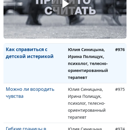
Как принимать мудрые
Юлия Синицына,
#977
решения
Ирина Полищук,
психолог, телесно-
ориентированный
терапевт
Как справиться с
Юлия Синицына,
#976
детской истерикой
Ирина Полищук,
психолог, телесно-
ориентированный
терапевт
Можно ли возродить
Юлия Синицына,
#975
чувства
Ирина Полищук,
психолог, телесно-
ориентированный
терапевт
Гибкие границы в
Юлия Синицына,
#974