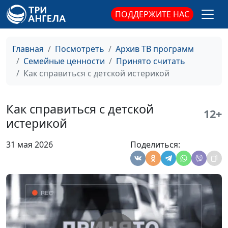
ориентированный
ПОДДЕРЖИТЕ НАС
терапевт
Как правильно мечтать
Юлия Синицына,
#980
Ирина Полищук,
Главная
Посмотреть
Архив ТВ программ
психолог, телесно-
Семейные ценности
Принято считать
ориентированный
Как справиться с детской истерикой
терапевт
Мой ребёнок не такой,
Юлия Синицына,
#979
Как справиться с детской
12+
как все
Ирина Полищук,
истерикой
психолог, телесно-
ориентированный
31 мая 2026
Поделиться:
терапевт
Баланс в отношениях
Юлия Синицына,
#978
Ирина Полищук,
психолог, телесно-
ориентированный
терапевт