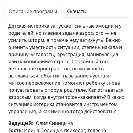
отношениях
Ирина Полищук,
Описание програмы
Скачать
психолог, телесно-
ориентированный
Детская истерика запускает сильные эмоции и у
терапевт
родителей, но главная задача взрослого — не
Жить здесь и сейчас
усилить шторм, а помочь ему затихнуть. Важно
Юлия Синицына,
#973
оценить уместность ситуации, степень накала и
Ирина Полищук,
причину: усталость, фрустрация, манипуляция
психолог, телесно-
или накопившийся стресс. Спокойный тон,
ориентированный
безопасное пространство, возможность
терапевт
выплакаться, объятия, называние чувств и
Вина должна быть
Юлия Синицына,
#972
мягкое переключение помогают ребёнку снова
продуктивной?
Ирина Полищук,
почувствовать опору в родителе. Как оставаться
психолог, телесно-
взрослым, когда внутри тоже «закипает»? В каких
ориентированный
ситуациях истерика становится инструментом
терапевт
управления, и как именно тогда действовать?
Сверхчувствительность:
Юлия Синицына,
#971
Ведущий
: Юлия Синицына
как защитить себя
Ирина Полищук,
Гость
: Ирина Полищук, психолог, телесно-